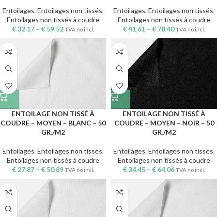
Entoilages
,
Entoilages non tissés
,
Entoilages
,
Entoilages non tissés
,
Entoilages non tissés à coudre
Entoilages non tissés à coudre
€
32.17
–
€
59.52
€
41.61
–
€
78.40
TVA no incl.
TVA no incl.
ENTOILAGE NON TISSÉ À
ENTOILAGE NON TISSÉ À
COUDRE – MOYEN – BLANC – 50
COUDRE – MOYEN – NOIR – 50
GR./M2
GR./M2
Entoilages
,
Entoilages non tissés
,
Entoilages
,
Entoilages non tissés
,
Entoilages non tissés à coudre
Entoilages non tissés à coudre
€
27.87
–
€
50.89
€
34.45
–
€
64.06
TVA no incl.
TVA no incl.