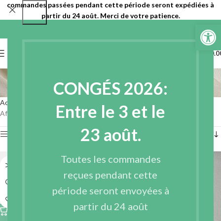
commandes passées pendant cette période seront expédiées à
partir du 24 août. Merci de votre patience.
Ouvrir la 
0
MENU
€
0.0
Entoilages non tissés
CONGÉS 2026:
Catégories
Accueil
Entoilages
Entoilages non tissés
Page 3
Entre le 3 et le
Affichage de 25–36 sur 40 résultats
23 août.
Afficher les filtres
Toutes les commandes
reçues pendant cette
période seront envoyées à
partir du 24 août