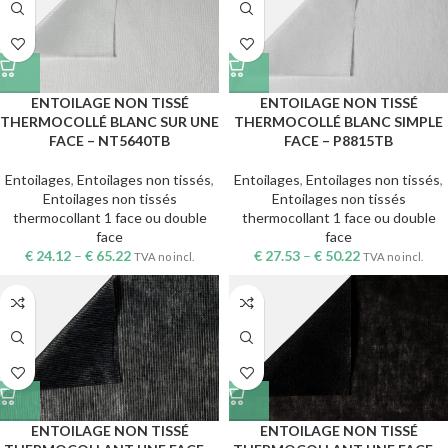
ENTOILAGE NON TISSÉ
ENTOILAGE NON TISSÉ
THERMOCOLLÉ BLANC SUR UNE
THERMOCOLLÉ BLANC SIMPLE
FACE – NT5640TB
FACE – P8815TB
Entoilages
,
Entoilages non tissés
,
Entoilages
,
Entoilages non tissés
,
Entoilages non tissés
Entoilages non tissés
thermocollant 1 face ou double
thermocollant 1 face ou double
face
face
€
24.12
–
€
65.22
€
27.53
–
€
50.22
TVA no incl.
TVA no incl.
ENTOILAGE NON TISSÉ
ENTOILAGE NON TISSÉ