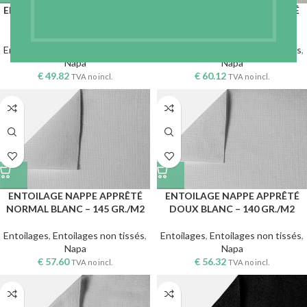
ENTOILAGE NAPPE BLANC – 90
ENTOILAGE NAPPE APPRÊTÉ
GR./M2
FORT BLANC – 150 GR./M2
Entoilages
,
Entoilages non tissés
,
Entoilages
,
Entoilages non tissés
,
Napa
Napa
€
49.82
€
60.12
TVA no incl.
TVA no incl.
ENTOILAGE NAPPE APPRÊTÉ
ENTOILAGE NAPPE APPRÊTÉ
NORMAL BLANC – 145 GR./M2
DOUX BLANC – 140 GR./M2
Entoilages
,
Entoilages non tissés
,
Entoilages
,
Entoilages non tissés
,
Napa
Napa
€
57.60
€
56.32
TVA no incl.
TVA no incl.