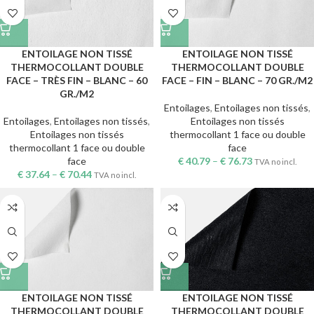
ENTOILAGE NON TISSÉ
ENTOILAGE NON TISSÉ
THERMOCOLLANT DOUBLE
THERMOCOLLANT DOUBLE
FACE – TRÈS FIN – BLANC – 60
FACE – FIN – BLANC – 70 GR./M2
GR./M2
Entoilages
,
Entoilages non tissés
,
Entoilages
,
Entoilages non tissés
,
Entoilages non tissés
Entoilages non tissés
thermocollant 1 face ou double
thermocollant 1 face ou double
face
face
€
40.79
–
€
76.73
TVA no incl.
€
37.64
–
€
70.44
TVA no incl.
ENTOILAGE NON TISSÉ
ENTOILAGE NON TISSÉ
THERMOCOLLANT DOUBLE
THERMOCOLLANT DOUBLE