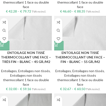
thermocollant 1 face ou double
thermocollant 1 face ou double
face
face
€
42.28
–
€
79.72
€
46.60
–
€
88.35
TVA no incl.
TVA no incl.
ENTOILAGE NON TISSÉ
ENTOILAGE NON TISSÉ
THERMOCOLLANT UNE FACE –
THERMOCOLLANT UNE FACE –
TRÈS FIN – BLANC – 45 GR./M2
FIN – BLANC – 55 GR./M2
Entoilages
,
Entoilages non tissés
,
Entoilages
,
Entoilages non tissés
,
Entoilages non tissés
Entoilages non tissés
thermocollant 1 face ou double
thermocollant 1 face ou double
face
face
€
32.00
–
€
59.16
€
32.67
–
€
60.50
TVA no incl.
TVA no incl.