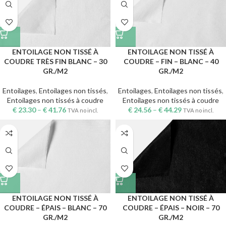
ENTOILAGE NON TISSÉ À
ENTOILAGE NON TISSÉ À
COUDRE TRÈS FIN BLANC – 30
COUDRE – FIN – BLANC – 40
GR./M2
GR./M2
Entoilages
,
Entoilages non tissés
,
Entoilages
,
Entoilages non tissés
,
Entoilages non tissés à coudre
Entoilages non tissés à coudre
€
23.30
–
€
41.76
€
24.56
–
€
44.29
TVA no incl.
TVA no incl.
ENTOILAGE NON TISSÉ À
ENTOILAGE NON TISSÉ À
COUDRE – ÉPAIS – BLANC – 70
COUDRE – ÉPAIS – NOIR – 70
GR./M2
GR./M2