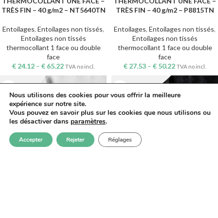
THERMOCOLLANT UNE FACE –
THERMOCOLLANT UNE FACE –
TRÈS FIN – 40 g/m2 – NT5640TN
TRÈS FIN – 40 g/m2 – P8815TN
Entoilages
,
Entoilages non tissés
,
Entoilages
,
Entoilages non tissés
,
Entoilages non tissés
Entoilages non tissés
thermocollant 1 face ou double
thermocollant 1 face ou double
face
face
€
24.12
–
€
65.22
€
27.53
–
€
50.22
TVA no incl.
TVA no incl.
Nous utilisons des cookies pour vous offrir la meilleure
expérience sur notre site.
Vous pouvez en savoir plus sur les cookies que nous utilisons ou
les désactiver dans
paramètres
.
0
Accepter
Rejeter
Réglages
outique
Filtres
Mes favoris
Panier
Mon compte
ENTOILAGE NON TISSÉ
ENTOILAGE NON TISSÉ
THERMOCOLLANT UNE FACE –
THERMOCOLLANT UNE FACE –
ÉPAIS – BLANC – 85 GR./M2
ÉPAIS – NOIR – 85 GR./M2
Entoilages
,
Entoilages non tissés
,
Entoilages
,
Entoilages non tissés
,
Entoilages non tissés
Entoilages non tissés
thermocollant 1 face ou double
thermocollant 1 face ou double
face
face