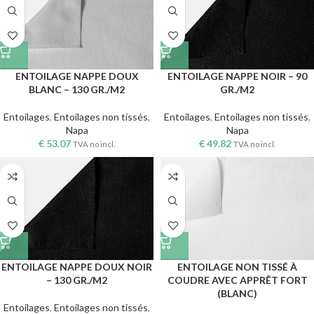
ENTOILAGE NAPPE DOUX
ENTOILAGE NAPPE NOIR – 90
BLANC – 130 GR./M2
GR./M2
Entoilages
,
Entoilages non tissés
,
Entoilages
,
Entoilages non tissés
,
Napa
Napa
€
53.07
€
49.82
TVA no incl.
TVA no incl.
ENTOILAGE NAPPE DOUX NOIR
ENTOILAGE NON TISSÉ À
– 130 GR./M2
COUDRE AVEC APPRÊT FORT
(BLANC)
Entoilages
,
Entoilages non tissés
,