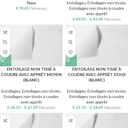
Napa
Entoilages
,
Entoilages non tissés
,
€
79.41
Entoilages non tissés à coudre
TVA no incl.
avec apprêt
€
43.95
–
€
83.04
TVA no incl.
ENTOILAGE NON TISSÉ À
ENTOILAGE NON TISSÉ À
COUDRE AVEC APPRÊT MOYEN
COUDRE AVEC APPRÊT DOUX
(BLANC)
(BLANC)
Entoilages
,
Entoilages non tissés
,
Entoilages
,
Entoilages non tissés
,
Entoilages non tissés à coudre
Entoilages non tissés à coudre
avec apprêt
avec apprêt
€
36.19
–
€
67.54
€
31.76
–
€
58.69
TVA no incl.
TVA no incl.