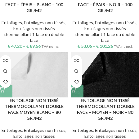
FACE – ÉPAIS – BLANC – 100
FACE – ÉPAIS – NOIR – 100
GR./M2
GR./M2
Entoilages
,
Entoilages non tissés
,
Entoilages
,
Entoilages non tissés
,
Entoilages non tissés
Entoilages non tissés
thermocollant 1 face ou double
thermocollant 1 face ou double
face
face
€
47.20
–
€
89.56
€
53.06
–
€
101.26
TVA no incl.
TVA no incl.
ENTOILAGE NON TISSÉ
ENTOILAGE NON TISSÉ
THERMOCOLLANT DOUBLE
THERMOCOLLANT DOUBLE
FACE MOYEN BLANC – 80
FACE – MOYEN – NOIR – 80
GR./M2
GR./M2
Entoilages
,
Entoilages non tissés
,
Entoilages
,
Entoilages non tissés
,
Entoilages non tissés
Entoilages non tissés