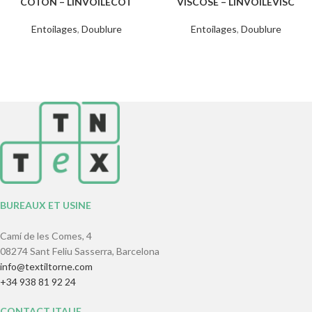
COTON – LINVOILECOT
VISCOSE – LINVOILEVISC
Entoilages
,
Doublure
Entoilages
,
Doublure
BUREAUX ET USINE
Camí de les Comes, 4
08274 Sant Feliu Sasserra, Barcelona
info@textiltorne.com
+34 938 81 92 24
CONTACT ITALIE