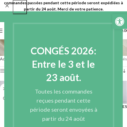
commandes passées pendant cette période seront expédiées à
partir du 24 août. Merci de votre patience.
Ouvrir la 
0
MENU
€
0.0
Doublure
CONGÉS 2026:
Catégories
Accueil
Entoilages
Doublure
8 résultats affichés
Entre le 3 et le
Afficher les filtres
23 août.
Toutes les commandes
reçues pendant cette
DOUBLURE EN ACÉTATE –
POLYESTER DOUBLURE – LINPES
période seront envoyées à
LINACET
Entoilages
,
Doublure
partir du 24 août
Entoilages
,
Doublure