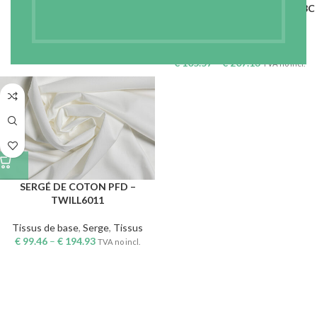
133G/M2 – 165CM – TWILL133C
PFD
Tissus de base
,
Serge
,
Tissus
€
64.58
–
€
125.16
TVA no incl.
Tissus de base
,
Serge
,
Tissus
€
105.57
–
€
207.13
TVA no incl.
SERGÉ DE COTON PFD –
TWILL6011
Tissus de base
,
Serge
,
Tissus
€
99.46
–
€
194.93
TVA no incl.