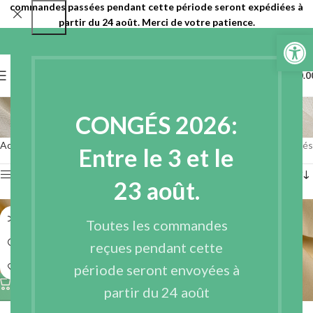
commandes passées pendant cette période seront expédiées à
partir du 24 août. Merci de votre patience.
Ouvrir la 
0
MENU
€
0.0
Serge
CONGÉS 2026:
Catégories
Accueil
Tissus
Tissus de base
Serge
3 résultats affichés
Entre le 3 et le
Afficher les filtres
23 août.
Toutes les commandes
reçues pendant cette
période seront envoyées à
partir du 24 août
SERGE ÉCRU – TWILL133C
SERGE 100% COTON PAT –