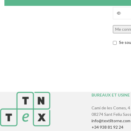
Mot de p
Me conn
Se sou
BUREAUX ET USINE
Camí de les Comes, 4
08274 Sant Feliu Sass
info@textiltorne.com
+34 938 81 92 24