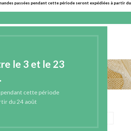
mandes passées pendant cette période seront expédiées à partir du 
EPRISE
PRODUITS
CONTACT
FRANÇAIS
 le 3 et le 23
Mon compte
.
Accueil
Mon compte
 pendant cette période
ONNECTER
tir du 24 août
*
t ou e-mail