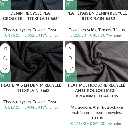
DENIM RECYCLÉ PLAT
PLAT ÉPAIS EN DENIM RECYCLÉ
GROSSIER – RTEXPLAIN-5664
– RTEXPLAIN-5662
Tissus recyclés
,
Texans
,
Tissus
Tissus recyclés
,
Texans
,
Tissus
€
176.25
–
€
352.50
€
218.50
–
€
437.00
TVA no incl.
TVA no incl.
PLAT ÉPAIS EN DENIM RECYCLÉ
PLAT MULTICOLORE RECYCLÉ
– RTEXPLAIN-5663
ANTI-BOULOCHAGE –
RPLAINMULTI-AP-185
Tissus recyclés
,
Texans
,
Tissus
€
217.25
–
€
434.50
Multicolore
,
Anti-boulochage
TVA no incl.
multicolore
,
Tissus recyclés
,
Tissus
€
172.00
–
€
344.00
TVA no incl.