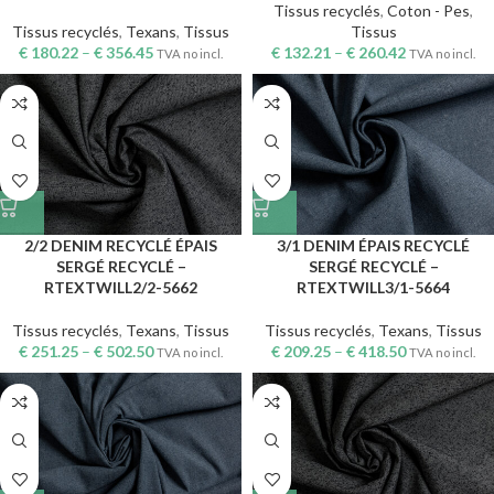
Tissus recyclés
,
Coton - Pes
,
Tissus recyclés
,
Texans
,
Tissus
Tissus
€
180.22
–
€
356.45
€
132.21
–
€
260.42
TVA no incl.
TVA no incl.
2/2 DENIM RECYCLÉ ÉPAIS
3/1 DENIM ÉPAIS RECYCLÉ
SERGÉ RECYCLÉ –
SERGÉ RECYCLÉ –
RTEXTWILL2/2-5662
RTEXTWILL3/1-5664
Tissus recyclés
,
Texans
,
Tissus
Tissus recyclés
,
Texans
,
Tissus
€
251.25
–
€
502.50
€
209.25
–
€
418.50
TVA no incl.
TVA no incl.