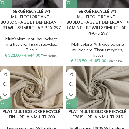
SERGÉ RECYCLÉ 3/1
SERGÉ RECYCLÉ 3/1
MULTICOLORE ANTI-
MULTICOLORE ANTI-
BOULOCHAGE ET DÉPERLANT –
BOULOCHAGE ET DÉPERLANT +
RTWILL3/1MULTI-AP-PFA-297
LAMINÉ – RTWILL3/1MULTI-AP-
PFA+L-297
Multicolore
,
Anti-boulochage
multicolore
,
Tissus recyclés
,
Multicolore
,
Anti-boulochage
Tissus
multicolore
,
Tissus recyclés
,
€
322.00
–
€
644.00
Tissus
TVA no incl.
€
243.50
–
€
487.00
TVA no incl.
PLAT MULTICOLORE RECYCLÉ
PLAT MULTICOLORE RECYCLÉ
FIN – RPLAINMULTI-200
ÉPAIS – RPLAINMULTI-245
Tissus recyclés
,
Multicolore
,
Multicolore
,
100% Multicolore
,