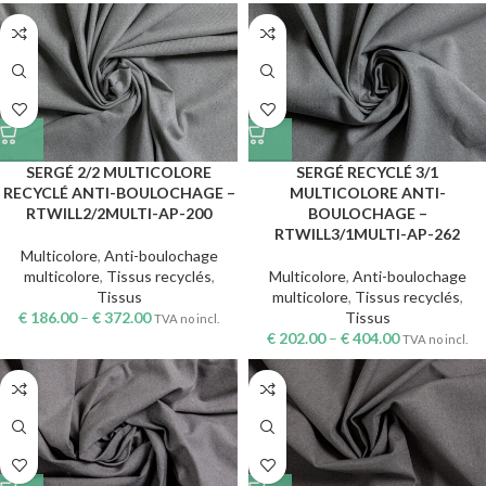
SERGÉ 2/2 MULTICOLORE
SERGÉ RECYCLÉ 3/1
RECYCLÉ ANTI-BOULOCHAGE –
MULTICOLORE ANTI-
RTWILL2/2MULTI-AP-200
BOULOCHAGE –
RTWILL3/1MULTI-AP-262
Multicolore
,
Anti-boulochage
multicolore
,
Tissus recyclés
,
Multicolore
,
Anti-boulochage
Tissus
multicolore
,
Tissus recyclés
,
€
186.00
–
€
372.00
Tissus
TVA no incl.
€
202.00
–
€
404.00
TVA no incl.