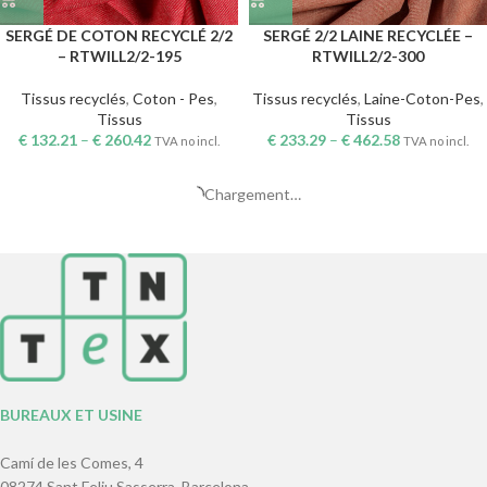
SERGÉ DE COTON RECYCLÉ 2/2
SERGÉ 2/2 LAINE RECYCLÉE –
– RTWILL2/2-195
RTWILL2/2-300
Tissus recyclés
,
Coton - Pes
,
Tissus recyclés
,
Laine-Coton-Pes
,
Tissus
Tissus
€
132.21
–
€
260.42
€
233.29
–
€
462.58
TVA no incl.
TVA no incl.
SERGÉ 2/2 MULTICOLORE
RECYCLÉ ÉPAIS –
RTWILL2/2MULTI-270
Multicolore
,
100% Multicolore
,
Tissus recyclés
,
Tissus
€
184.00
–
€
364.00
TVA no incl.
SERGÉ 2/2 MULTICOLORE
RECYCLÉ – RTWILL2/2MULTI-
200
Tissus recyclés
,
Multicolore
,
Multicolore - coton
,
Tissus
€
135.75
–
€
271.50
TVA no incl.