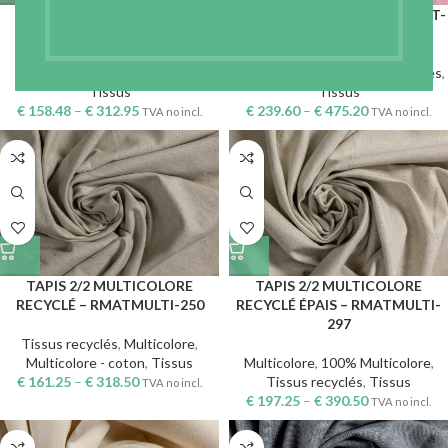
TAPIS EN COTON RECYCLÉ –
TAPIS LAINE RECYCLÉE – RMAT-
RMAT-250
300
Tissus recyclés
,
Coton - Pes
,
Tissus recyclés
,
Laine-Coton-Pes
,
Tissus
Tissus
€
158.48
–
€
312.95
€
239.60
–
€
475.20
TVA no incl.
TVA no incl.
TAPIS 2/2 MULTICOLORE
TAPIS 2/2 MULTICOLORE
RECYCLÉ – RMATMULTI-250
RECYCLÉ ÉPAIS – RMATMULTI-
297
Tissus recyclés
,
Multicolore
,
Multicolore - coton
,
Tissus
Multicolore
,
100% Multicolore
,
€
161.25
–
€
318.50
Tissus recyclés
,
Tissus
TVA no incl.
€
197.25
–
€
390.50
TVA no incl.