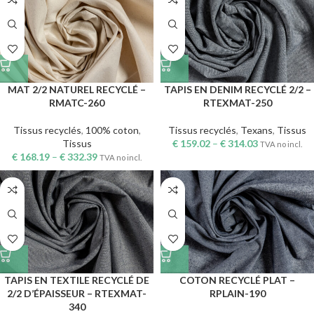
MAT 2/2 NATUREL RECYCLÉ –
TAPIS EN DENIM RECYCLÉ 2/2 –
RMATC-260
RTEXMAT-250
Tissus recyclés
,
100% coton
,
Tissus recyclés
,
Texans
,
Tissus
Tissus
€
159.02
–
€
314.03
TVA no incl.
€
168.19
–
€
332.39
TVA no incl.
TAPIS EN TEXTILE RECYCLÉ DE
COTON RECYCLÉ PLAT –
2/2 D’ÉPAISSEUR – RTEXMAT-
RPLAIN-190
340