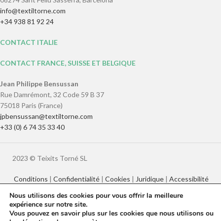
SERGÉ 2/2 NATUREL RECYCLÉ –
DENIM RECYCLÉ 2/2 TWILL –
RTWILL2/2-210
RTEXTWILL2/2-195
Tissus recyclés
,
100% coton
,
Tissus recyclés
,
Texans
,
Tissus
Tissus
€
135.69
–
€
267.38
TVA no incl.
€
145.42
–
€
286.83
TVA no incl.
Nous utilisons des cookies pour vous offrir la meilleure
expérience sur notre site.
SERGÉ DE COTON RECYCLÉ 3/1
DENIM ÉPAIS RECYCLÉ –
Vous pouvez en savoir plus sur les cookies que nous utilisons ou
– RTWILL3/1-265
RTEXTWILL3/1-400