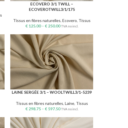
ECOVERO 3/1 TWILL –
CHOIX DES OPTIONS
ECOVEROTWILL3/1/175
s
Tissus en fibres naturelles
,
Ecovero
,
Tissus
€
125.00
–
€
250.00
TVA no incl.
LAINE SERGÉE 3/1 – WOOLTWILL3/1-5239
CHOIX DES OPTIONS
Tissus en fibres naturelles
,
Laine
,
Tissus
€
298.75
–
€
597.50
TVA no incl.