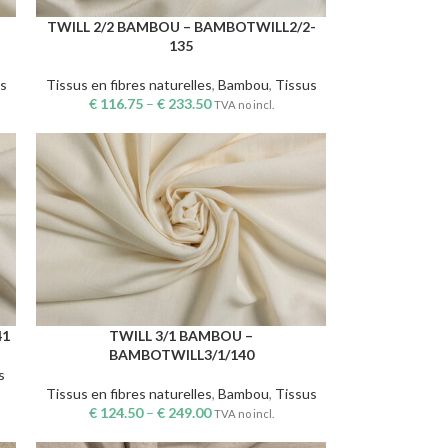
TWILL 2/2 BAMBOU – BAMBOTWILL2/2-
CHOIX DES OPTIONS
135
s
Tissus en fibres naturelles
,
Bambou
,
Tissus
€
116.75
–
€
233.50
TVA no incl.
41
TWILL 3/1 BAMBOU –
CHOIX DES OPTIONS
BAMBOTWILL3/1/140
s
Tissus en fibres naturelles
,
Bambou
,
Tissus
€
124.50
–
€
249.00
TVA no incl.