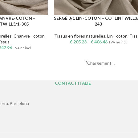
HANVRE-COTON –
SERGÉ 3/1 LIN-COTON – COTLINTWILL3
CHOIX DES OPTIONS
WILL3/1-305
243
urelles
,
Chanvre - coton
,
Tissus en fibres naturelles
,
Lin - coton
,
Tis
issus
€
205.23
–
€
406.46
TVA no incl.
542.96
TVA no incl.
T – KAPOKPLAIN-230
SERGÉ 2/2 KAPOK-COTON –
CHOIX DES OPTIONS
KAPOKTWILL2/2/2-230
turelles
,
Kapok - coton
,
issus
Tissus en fibres naturelles
,
Kapok - coton