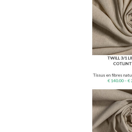
TWILL 3/1 L
CHOIX DES OPTIONS
COTLINT
Tissus en fibres natu
€
140.00
–
€