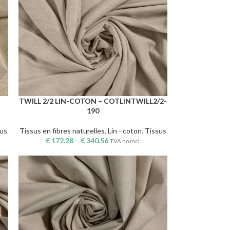
TWILL 2/2 LIN-COTON – COTLINTWILL2/2-
CHOIX DES OPTIONS
190
sus
Tissus en fibres naturelles
,
Lin - coton
,
Tissus
€
172.28
–
€
340.56
TVA no incl.