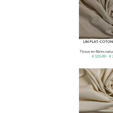
LIN PLAT-COTON
CHOIX DES OPTIONS
Tissus en fibres natu
€
125.00
–
€