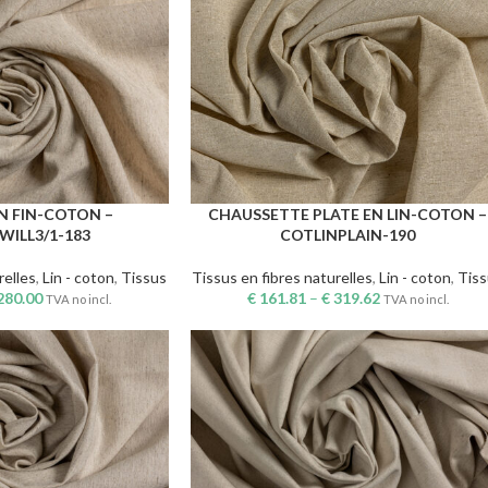
IN FIN-COTON –
CHAUSSETTE PLATE EN LIN-COTON –
CHOIX DES OPTIONS
WILL3/1-183
COTLINPLAIN-190
relles
,
Lin - coton
,
Tissus
Tissus en fibres naturelles
,
Lin - coton
,
Tis
280.00
€
161.81
–
€
319.62
TVA no incl.
TVA no incl.