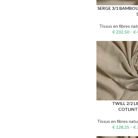
SERGE 3/1 BAMBOU
CHOIX DES OPTIONS
Tissus en fibres nat
€
232.50
–
€
TWILL 2/2 L
CHOIX DES OPTIONS
COTLINT
Tissus en fibres natu
€
128.25
–
€