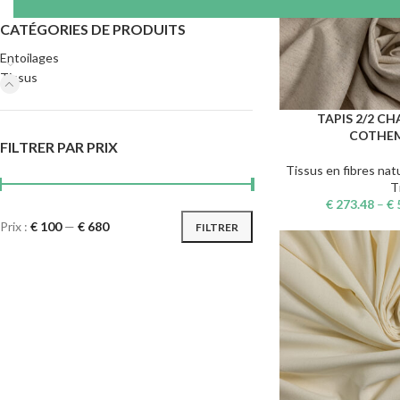
CATÉGORIES DE PRODUITS
Entoilages
Tissus
TAPIS 2/2 C
CHOIX DES OPTIONS
COTHE
FILTRER PAR PRIX
Tissus en fibres nat
T
€
273.48
–
€
Prix :
€ 100
—
€ 680
FILTRER