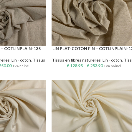
 – COTLINPLAIN-135
LIN PLAT-COTON FIN – COTLINPLAIN-1
CHOIX DES OPTIONS
relles
,
Lin - coton
,
Tissus
Tissus en fibres naturelles
,
Lin - coton
,
Tis
250.00
€
128.95
–
€
253.90
TVA no incl.
TVA no incl.