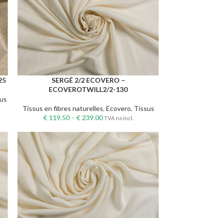
25
SERGÉ 2/2 ECOVERO –
CHOIX DES OPTIONS
ECOVEROTWILL2/2-130
sus
Tissus en fibres naturelles
,
Ecovero
,
Tissus
€
119.50
–
€
239.00
TVA no incl.