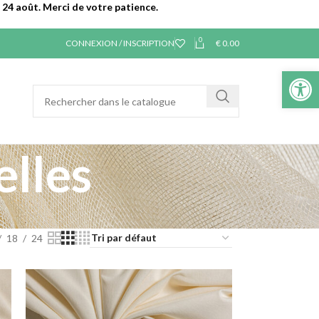
24 août. Merci de votre patience.
0
CONNEXION / INSCRIPTION
€
0.00
Ouvrir la 
elles
18
24