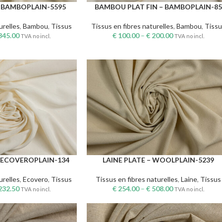
 BAMBOPLAIN-5595
BAMBOU PLAT FIN – BAMBOPLAIN-85
CHOIX DES OPTIONS
urelles
,
Bambou
,
Tissus
Tissus en fibres naturelles
,
Bambou
,
Tissu
345.00
€
100.00
–
€
200.00
TVA no incl.
TVA no incl.
 ECOVEROPLAIN-134
LAINE PLATE – WOOLPLAIN-5239
CHOIX DES OPTIONS
urelles
,
Ecovero
,
Tissus
Tissus en fibres naturelles
,
Laine
,
Tissus
232.50
€
254.00
–
€
508.00
TVA no incl.
TVA no incl.