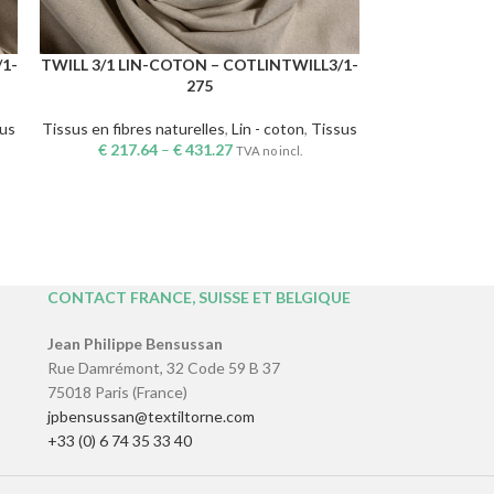
/1-
TWILL 3/1 LIN-COTON – COTLINTWILL3/1-
CHOIX DES OPTIONS
275
sus
Tissus en fibres naturelles
,
Lin - coton
,
Tissus
€
217.64
–
€
431.27
TVA no incl.
TAPIS 2/2 EN LIN-COTON – COTLINMAT-
CHOIX DES OPTIONS
236
,
Tissus en fibres naturelles
,
Lin - coton
,
Tissus