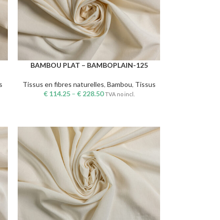
BAMBOU PLAT – BAMBOPLAIN-125
CHOIX DES OPTIONS
s
Tissus en fibres naturelles
,
Bambou
,
Tissus
€
114.25
–
€
228.50
TVA no incl.