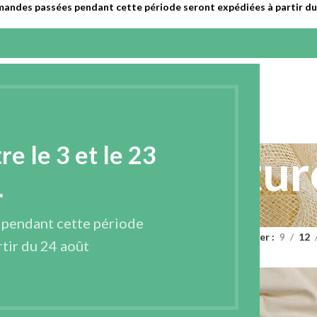
mandes passées pendant cette période seront expédiées à partir du 
EPRISE
PRODUITS
CONTACT
FRANÇAIS
 le 3 et le 23
 en fibres natur
.
ENTOILAGES
TISSUS
 pendant cette période
155 Produits
84 Produits
 en fibres naturelles
Page 3
Afficher
9
12
tir du 24 août