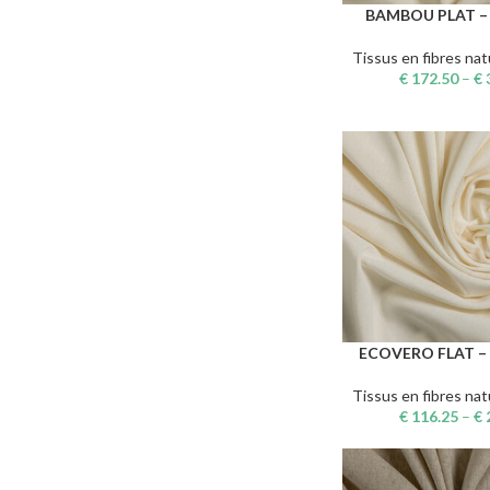
BAMBOU PLAT –
CHOIX DES OPTIONS
Tissus en fibres nat
€
172.50
–
€
ECOVERO FLAT –
CHOIX DES OPTIONS
Tissus en fibres nat
€
116.25
–
€