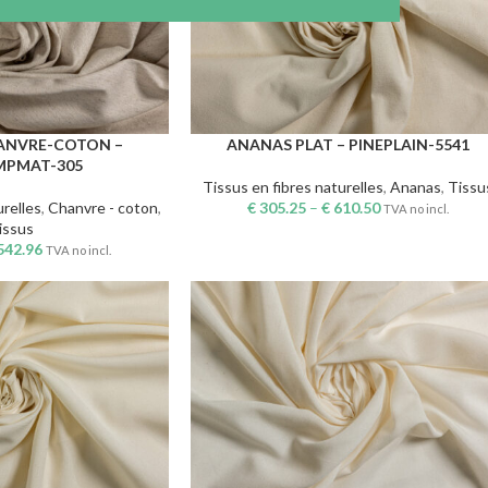
HANVRE-COTON –
ANANAS PLAT – PINEPLAIN-5541
CHOIX DES OPTIONS
MPMAT-305
Tissus en fibres naturelles
,
Ananas
,
Tissu
urelles
,
Chanvre - coton
,
€
305.25
–
€
610.50
TVA no incl.
issus
542.96
TVA no incl.