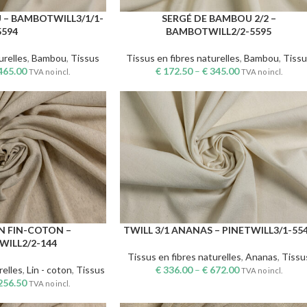
 – BAMBOTWILL3/1/1-
SERGÉ DE BAMBOU 2/2 –
CHOIX DES OPTIONS
5594
BAMBOTWILL2/2-5595
urelles
,
Bambou
,
Tissus
Tissus en fibres naturelles
,
Bambou
,
Tissu
465.00
€
172.50
–
€
345.00
TVA no incl.
TVA no incl.
IN FIN-COTON –
TWILL 3/1 ANANAS – PINETWILL3/1-55
CHOIX DES OPTIONS
WILL2/2-144
Tissus en fibres naturelles
,
Ananas
,
Tissu
relles
,
Lin - coton
,
Tissus
€
336.00
–
€
672.00
TVA no incl.
256.50
TVA no incl.