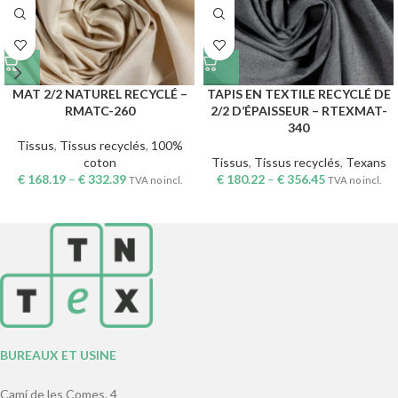
MAT 2/2 NATUREL RECYCLÉ –
TAPIS EN TEXTILE RECYCLÉ DE
RMATC-260
2/2 D’ÉPAISSEUR – RTEXMAT-
340
Tissus
,
Tissus recyclés
,
100%
coton
Tissus
,
Tissus recyclés
,
Texans
€
168.19
–
€
332.39
€
180.22
–
€
356.45
TVA no incl.
TVA no incl.
BUREAUX ET USINE
Camí de les Comes, 4