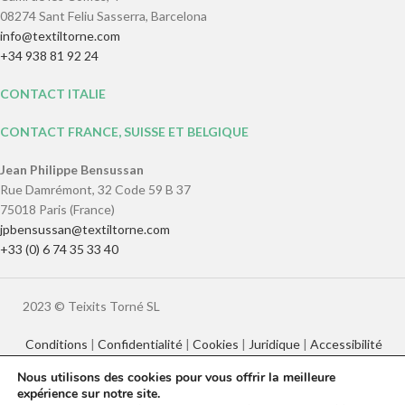
08274 Sant Feliu Sasserra, Barcelona
info@textiltorne.com
+34 938 81 92 24
CONTACT ITALIE
CONTACT FRANCE, SUISSE ET BELGIQUE
Jean Philippe Bensussan
Rue Damrémont, 32 Code 59 B 37
75018 Paris (France)
jpbensussan@textiltorne.com
+33 (0) 6 74 35 33 40
2023 © Teixits Torné SL
Conditions
|
Confidentialité
|
Cookies
|
Juridique
|
Accessibilité
Nous utilisons des cookies pour vous offrir la meilleure
expérience sur notre site.
Català
English
Français
Italiano