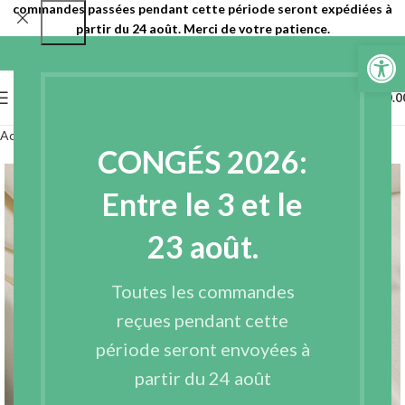
commandes passées pendant cette période seront expédiées à
partir du 24 août. Merci de votre patience.
Ouvrir la 
0
MENU
€
0.0
Accueil
Tissus
Tissus en fibres naturelles
Ecovero
CONGÉS 2026:
Entre le 3 et le
23 août.
Toutes les commandes
reçues pendant cette
période seront envoyées à
partir du 24 août
Agrandir