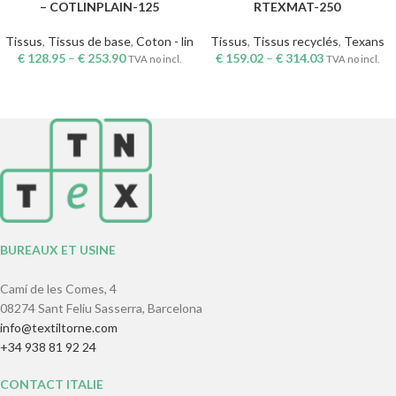
– COTLINPLAIN-125
RTEXMAT-250
Tissus
,
Tissus de base
,
Coton - lin
Tissus
,
Tissus recyclés
,
Texans
€
128.95
–
€
253.90
€
159.02
–
€
314.03
TVA no incl.
TVA no incl.
BUREAUX ET USINE
Camí de les Comes, 4
08274 Sant Feliu Sasserra, Barcelona
info@textiltorne.com
+34 938 81 92 24
CONTACT ITALIE