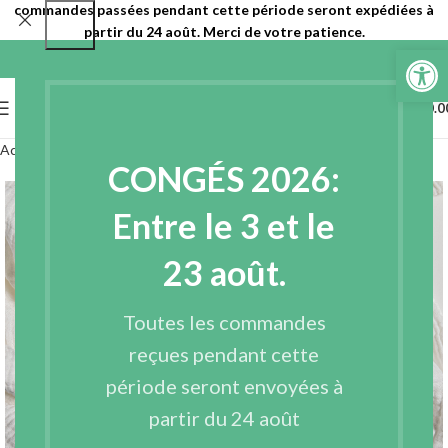
commandes passées pendant cette période seront expédiées à
partir du 24 août. Merci de votre patience.
Ouvrir la 
0
MENU
€
0.0
Accueil
Tissus
Tissus de base
CONGÉS 2026:
Entre le 3 et le
23 août.
Toutes les commandes
reçues pendant cette
période seront envoyées à
Voir Vidéo
partir du 24 août
Agrandir