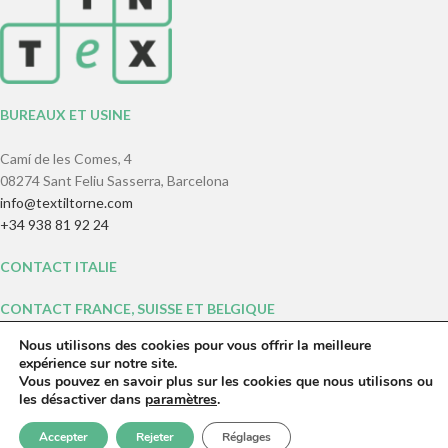
BUREAUX ET USINE
Camí de les Comes, 4
08274 Sant Feliu Sasserra, Barcelona
info@textiltorne.com
+34 938 81 92 24
CONTACT ITALIE
CONTACT FRANCE, SUISSE ET BELGIQUE
Nous utilisons des cookies pour vous offrir la meilleure
Jean Philippe Bensussan
expérience sur notre site.
Rue Damrémont, 32 Code 59 B 37
Vous pouvez en savoir plus sur les cookies que nous utilisons ou
75018 Paris (France)
les désactiver dans
paramètres
.
jpbensussan@textiltorne.com
0
Accepter
Rejeter
Réglages
+33 (0) 6 74 35 33 40