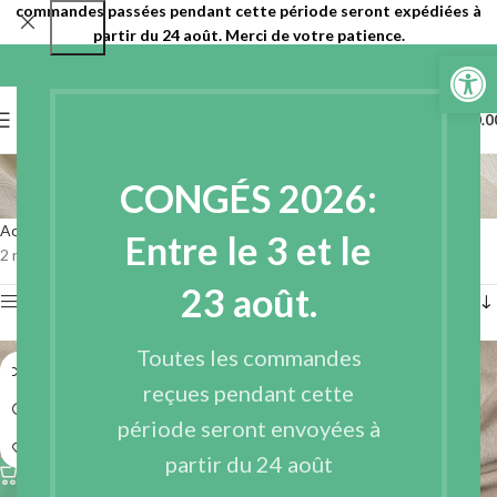
commandes passées pendant cette période seront expédiées à
partir du 24 août. Merci de votre patience.
Ouvrir la 
0
MENU
€
0.0
Chanvre - coton
CONGÉS 2026:
Catégories
Accueil
Tissus
Tissus en fibres naturelles
Chanvre - coton
Entre le 3 et le
2 résultats affichés
23 août.
Afficher les filtres
Toutes les commandes
reçues pendant cette
période seront envoyées à
partir du 24 août