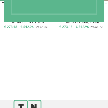
TAPIS 2/2 CHANVRE-COTON –
SERGÉ 3/1 CHANVRE-COTON –
COTHEMPMAT-305
COTHEMPTWILL3/1-305
Tissus en fibres naturelles
,
Tissus en fibres naturelles
,
Chanvre - coton
,
Tissus
Chanvre - coton
,
Tissus
€
273.48
–
€
542.96
€
273.48
–
€
542.96
TVA no incl.
TVA no incl.