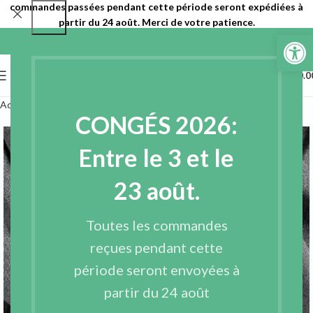
commandes passées pendant cette période seront expédiées à
partir du 24 août. Merci de votre patience.
Ouvrir la 
0
MENU
€
0.0
Accueil
Tissus
Tissus recyclés
Texans
CONGÉS 2026:
Entre le 3 et le
23 août.
Toutes les commandes
reçues pendant cette
période seront envoyées à
Voir Vidéo
partir du 24 août
Agrandir