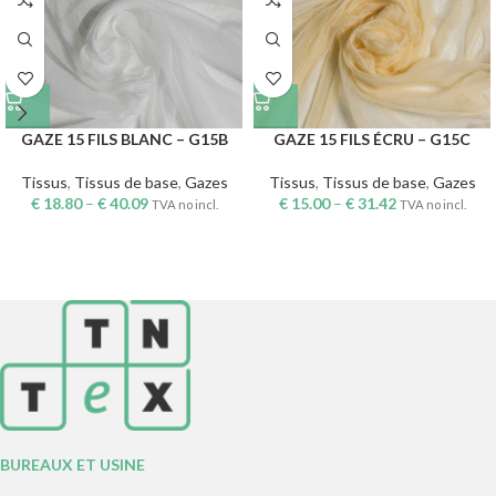
GAZE 15 FILS BLANC – G15B
GAZE 15 FILS ÉCRU – G15C
Tissus
,
Tissus de base
,
Gazes
Tissus
,
Tissus de base
,
Gazes
€
18.80
–
€
40.09
€
15.00
–
€
31.42
TVA no incl.
TVA no incl.
BUREAUX ET USINE