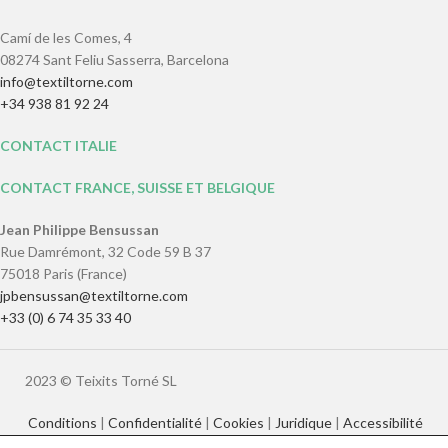
Camí de les Comes, 4
08274 Sant Feliu Sasserra, Barcelona
info@textiltorne.com
+34 938 81 92 24
CONTACT ITALIE
CONTACT FRANCE, SUISSE ET BELGIQUE
Jean Philippe Bensussan
Rue Damrémont, 32 Code 59 B 37
75018 Paris (France)
jpbensussan@textiltorne.com
+33 (0) 6 74 35 33 40
2023 © Teixits Torné SL
Conditions
|
Confidentialité
|
Cookies
|
Juridique
|
Accessibilité