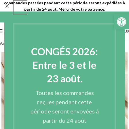
commandes passées pendant cette période seront expédiées à
partir du 24 août. Merci de votre patience.
Ouvrir la 
0
MENU
€
0.0
Accueil
Tissus
Tissus recyclés
100% coton
CONGÉS 2026:
Entre le 3 et le
23 août.
Toutes les commandes
reçues pendant cette
période seront envoyées à
partir du 24 août
Agrandir