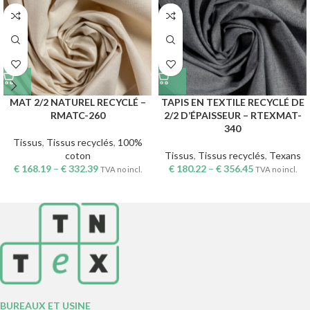
MAT 2/2 NATUREL RECYCLÉ –
TAPIS EN TEXTILE RECYCLÉ DE
RMATC-260
2/2 D’ÉPAISSEUR – RTEXMAT-
340
Tissus
,
Tissus recyclés
,
100%
coton
Tissus
,
Tissus recyclés
,
Texans
€
168.19
–
€
332.39
€
180.22
–
€
356.45
TVA no incl.
TVA no incl.
BUREAUX ET USINE