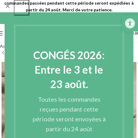
commandes passées pendant cette période seront expédiées à
partir du 24 août. Merci de votre patience.
Ouvrir la 
0
MENU
€
0.0
Accueil
Tissus
Tissus recyclés
Multicolore
Multicolore - coton
CONGÉS 2026:
Entre le 3 et le
23 août.
Toutes les commandes
reçues pendant cette
période seront envoyées à
partir du 24 août