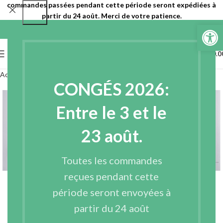
commandes passées pendant cette période seront expédiées à
partir du 24 août. Merci de votre patience.
Ouvrir la 
0
MENU
€
0.0
Accueil
Entoilages
Doublure
CONGÉS 2026:
Entre le 3 et le
23 août.
Agrandir
Toutes les commandes
reçues pendant cette
POLYESTER DOUBLURE – LINPES
période seront envoyées à
partir du 24 août
Nous ne vendons pas ce produit sur notre site web.
Pour acheter une doublure, veuillez nous contacter