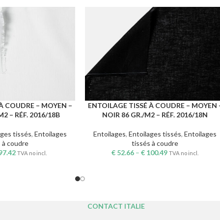
 À COUDRE – MOYEN –
ENTOILAGE TISSÉ À COUDRE – MOYEN 
S
CHOIX DES OPTIONS
2 – RÉF. 2016/18B
NOIR 86 GR./M2 – RÉF. 2016/18N
ages tissés
,
Entoilages
Entoilages
,
Entoilages tissés
,
Entoilages
s à coudre
tissés à coudre
97.42
€
52.66
–
€
100.49
TVA no incl.
TVA no incl.
CONTACT ITALIE