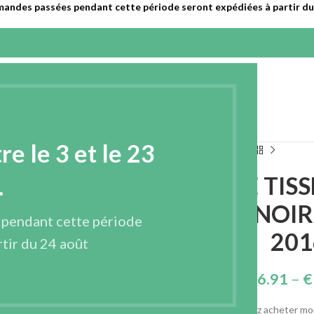
mandes passées pendant cette période seront expédiées à partir du 
EPRISE
PRODUITS
CONTACT
FRANÇAIS
 le 3 et le 23
NT – ÉPAIS – NOIR 170 GR./M2 – RÉF. 2016/12TN
ENTOILAGE TIS
.
– ÉPAIS – NOIR
 pendant cette période
201
tir du 24 août
€
66.91
–
€
Vous souhaitez acheter moi