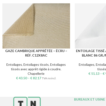
GAZE CAMBRIQUE APPRÊTÉE – ÉCRU –
ENTOILAGE TISSÉ
CHOIX DES OPTIONS
CHOIX DES OPTION
RÉF. C12X8AC
BLANC 86 GR./M
Entoilages
,
Entoilages tissés
,
Entoilages
Entoilages
,
Entoil
tissés avec apprêt rigide à coudre
,
tissé
Chapellerie
€
51.13
–
€
€
43.50
–
€
82.17
TVA no incl.
BUREAUX ET USINE