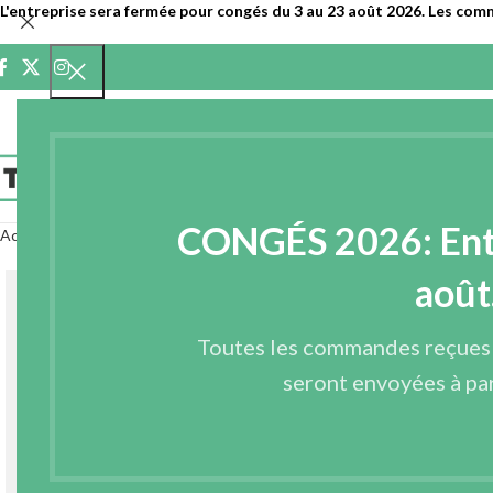
L'entreprise sera fermée pour congés du 3 au 23 août 2026. Les com
ACCUEIL
ENTR
CONGÉS 2026: Entre
Accueil
Entoilages
Entoilages tissés
ENTOILAGE TISSÉ THERMOCOLLA
août
Toutes les commandes reçues
seront envoyées à par