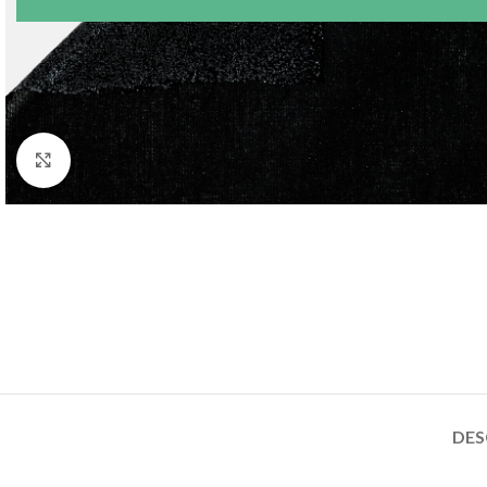
Agrandir
DES