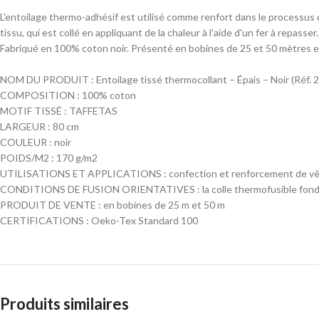
L'entoilage thermo-adhésif est utilisé comme renfort dans le processus
tissu, qui est collé en appliquant de la chaleur à l'aide d'un fer à repasser.
Fabriqué en 100% coton noir. Présenté en bobines de 25 et 50 mètres et 
NOM DU PRODUIT : Entoilage tissé thermocollant – Épais – Noir (Réf.
COMPOSITION : 100% coton
MOTIF TISSÉ : TAFFETAS
LARGEUR : 80 cm
COULEUR : noir
POIDS/M2 : 170 g/m2
UTILISATIONS ET APPLICATIONS : confection et renforcement de v
CONDITIONS DE FUSION ORIENTATIVES : la colle thermofusible fond à u
PRODUIT DE VENTE : en bobines de 25 m et 50 m
CERTIFICATIONS : Oeko-Tex Standard 100
Produits similaires