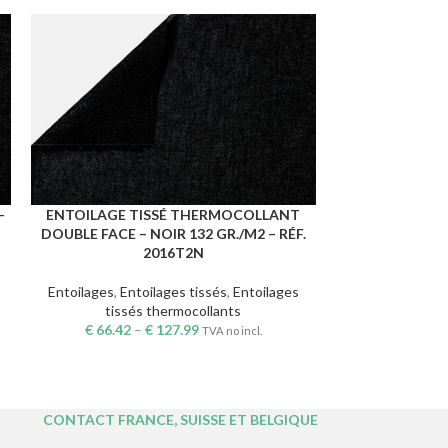
–
ENTOILAGE TISSÉ THERMOCOLLANT
ENTOILAGE T
CHOIX DES OPTIONS
CHOIX DES OPTI
DOUBLE FACE – NOIR 132 GR./M2 – RÉF.
FIN – BLANC 1
2016T2N
Entoilages
,
Ent
Entoilages
,
Entoilages tissés
,
Entoilages
tissé
tissés thermocollants
€
50.64
€
66.42
–
€
127.99
TVA no incl.
CONTACT FRANCE, SUISSE ET BELGIQUE