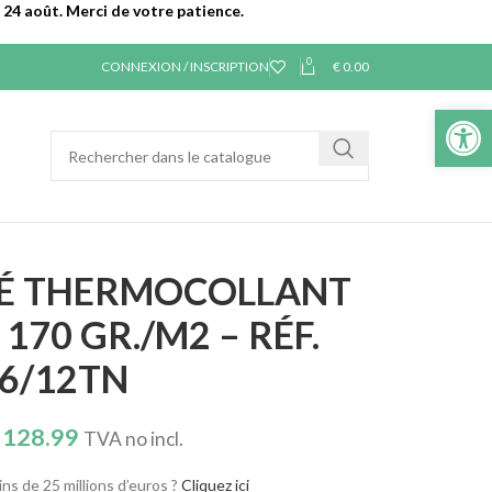
24 août. Merci de votre patience.
0
CONNEXION / INSCRIPTION
€
0.00
Ouvrir la 
SÉ THERMOCOLLANT
 170 GR./M2 – RÉF.
6/12TN
128.99
TVA no incl.
ns de 25 millions d’euros ?
Cliquez ici