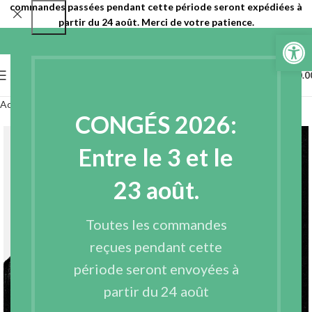
commandes passées pendant cette période seront expédiées à
partir du 24 août. Merci de votre patience.
Ouvrir la 
0
MENU
€
0.0
Accueil
Entoilages
Entoilages tissés
CONGÉS 2026:
Entre le 3 et le
23 août.
Toutes les commandes
reçues pendant cette
période seront envoyées à
partir du 24 août
Agrandir