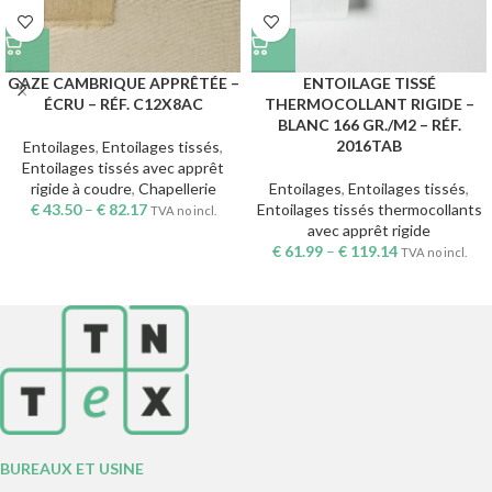
GAZE CAMBRIQUE APPRÊTÉE –
ENTOILAGE TISSÉ
ÉCRU – RÉF. C12X8AC
THERMOCOLLANT RIGIDE –
BLANC 166 GR./M2 – RÉF.
2016TAB
Entoilages
,
Entoilages tissés
,
Entoilages tissés avec apprêt
rigide à coudre
,
Chapellerie
Entoilages
,
Entoilages tissés
,
€
43.50
–
€
82.17
Entoilages tissés thermocollants
TVA no incl.
avec apprêt rigide
€
61.99
–
€
119.14
TVA no incl.
BUREAUX ET USINE