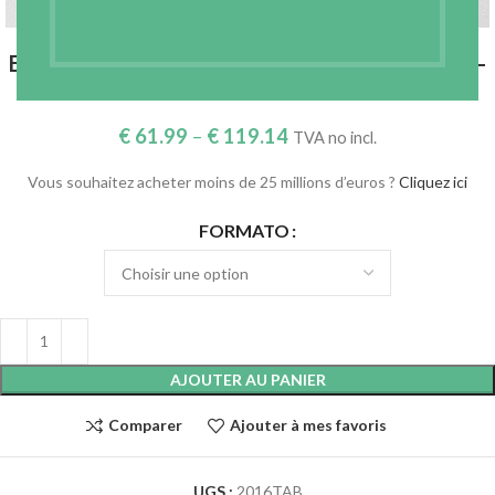
ENTOILAGE TISSÉ THERMOCOLLANT RIGIDE –
BLANC 166 GR./M2 – RÉF. 2016TAB
€
61.99
–
€
119.14
TVA no incl.
Vous souhaitez acheter moins de 25 millions d’euros ?
Cliquez ici
FORMATO
AJOUTER AU PANIER
Comparer
Ajouter à mes favoris
UGS :
2016TAB