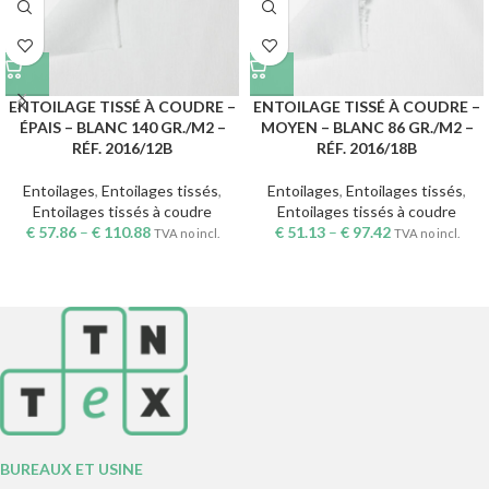
ENTOILAGE TISSÉ À COUDRE –
ENTOILAGE TISSÉ À COUDRE –
ÉPAIS – BLANC 140 GR./M2 –
MOYEN – BLANC 86 GR./M2 –
RÉF. 2016/12B
RÉF. 2016/18B
Entoilages
,
Entoilages tissés
,
Entoilages
,
Entoilages tissés
,
Entoilages tissés à coudre
Entoilages tissés à coudre
€
57.86
–
€
110.88
€
51.13
–
€
97.42
TVA no incl.
TVA no incl.
BUREAUX ET USINE