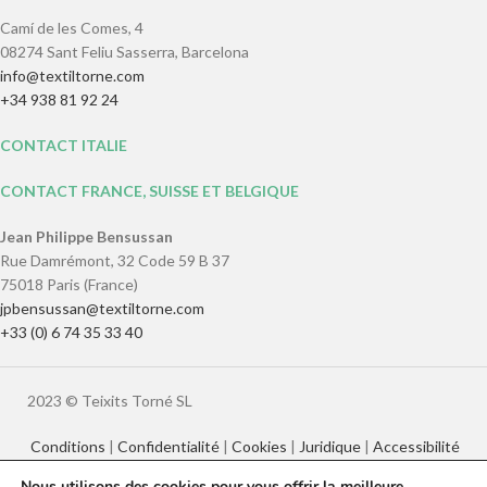
Camí de les Comes, 4
08274 Sant Feliu Sasserra, Barcelona
info@textiltorne.com
+34 938 81 92 24
CONTACT ITALIE
CONTACT FRANCE, SUISSE ET BELGIQUE
Jean Philippe Bensussan
Rue Damrémont, 32 Code 59 B 37
75018 Paris (France)
jpbensussan@textiltorne.com
+33 (0) 6 74 35 33 40
2023 © Teixits Torné SL
Conditions
|
Confidentialité
|
Cookies
|
Juridique
|
Accessibilité
Nous utilisons des cookies pour vous offrir la meilleure