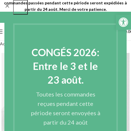
commandes passées pendant cette période seront expédiées à
partir du 24 août. Merci de votre patience.
Ouvrir la 
0
MENU
€
0.0
Accueil
Entoilages
Entoilages tissés
CONGÉS 2026:
Entre le 3 et le
23 août.
Toutes les commandes
reçues pendant cette
période seront envoyées à
partir du 24 août
Agrandir