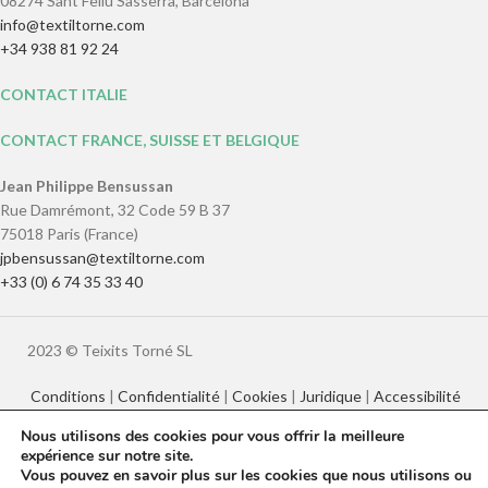
08274 Sant Feliu Sasserra, Barcelona
info@textiltorne.com
+34 938 81 92 24
CONTACT ITALIE
CONTACT FRANCE, SUISSE ET BELGIQUE
Jean Philippe Bensussan
Rue Damrémont, 32 Code 59 B 37
75018 Paris (France)
jpbensussan@textiltorne.com
+33 (0) 6 74 35 33 40
2023 © Teixits Torné SL
Conditions
|
Confidentialité
|
Cookies
|
Juridique
|
Accessibilité
Nous utilisons des cookies pour vous offrir la meilleure
expérience sur notre site.
Català
English
Français
Italiano
Vous pouvez en savoir plus sur les cookies que nous utilisons ou
Español