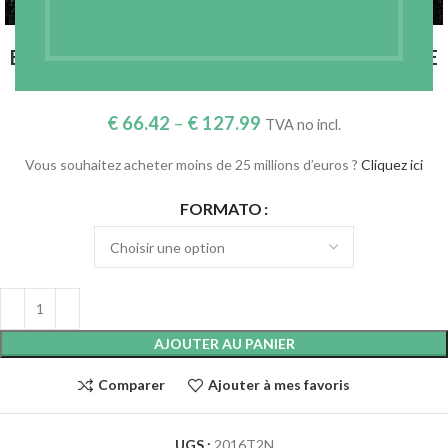
ENTOILAGE TISSÉ THERMOCOLLANT DOUBLE
FACE – NOIR 132 GR./M2 – RÉF. 2016T2N
€
66.42
–
€
127.99
TVA no incl.
Vous souhaitez acheter moins de 25 millions d’euros ?
Cliquez ici
FORMATO
AJOUTER AU PANIER
Comparer
Ajouter à mes favoris
UGS :
2016T2N