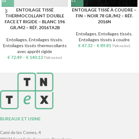
ENTOILAGE TISSÉ
ENTOILAGE TISSÉ À COUDRE –
THERMOCOLLANT DOUBLE
FIN – NOIR 78 GR./M2 – RÉF.
FACE ET RIGIDE – BLANC 196
2016N
GR./M2 – RÉF. 2016TA2B
Entoilages
,
Entoilages tissés
,
Entoilages
,
Entoilages tissés
,
Entoilages tissés à coudre
Entoilages tissés thermocollants
€
47.32
–
€
89.81
TVA no incl.
avec apprêt rigide
€
72.49
–
€
140.13
TVA no incl.
BUREAUX ET USINE
Camí de les Comes, 4