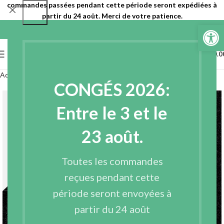
commandes passées pendant cette période seront expédiées à
partir du 24 août. Merci de votre patience.
Ouvrir la 
0
MENU
€
0.0
Accueil
Entoilages
Entoilages tissés
CONGÉS 2026:
Entre le 3 et le
23 août.
Toutes les commandes
reçues pendant cette
période seront envoyées à
partir du 24 août
Agrandir