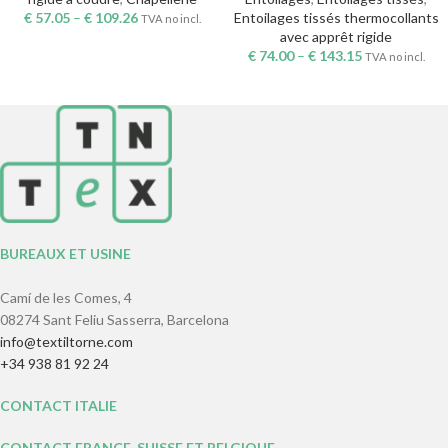
€
57.05
–
€
109.26
Entoilages tissés thermocollants
TVA no incl.
avec apprêt rigide
€
74.00
–
€
143.15
TVA no incl.
BUREAUX ET USINE
Camí de les Comes, 4
08274 Sant Feliu Sasserra, Barcelona
info@textiltorne.com
+34 938 81 92 24
CONTACT ITALIE
CONTACT FRANCE, SUISSE ET BELGIQUE