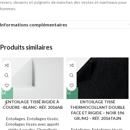
revers, devants et poignets de manches des vestes et manteaux pour
hommes.
Informations complémentaires
Produits similaires
ENTOILAGE TISSÉ RIGIDE À
ENTOILAGE TISSÉ
COUDRE –BLANC- RÉF. 2016AB
THERMOCOLLANT DOUBLE
FACE ET RIGIDE – NOIR 196
GR./M2 – RÉF. 2016TA2N
Entoilages
,
Entoilages tissés
,
Entoilages tissés avec apprêt
rigide à coudre
,
Chapellerie
Entoilages
,
Entoilages tissés
,