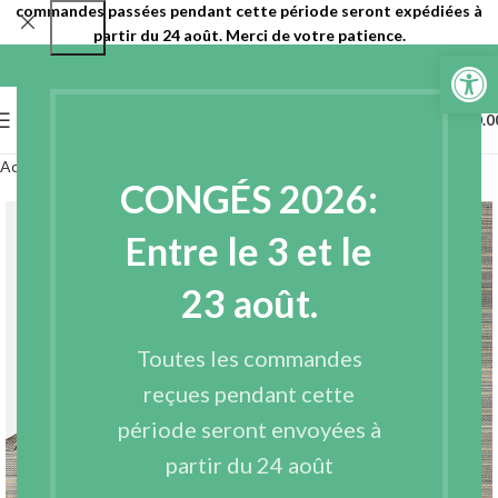
commandes passées pendant cette période seront expédiées à
partir du 24 août. Merci de votre patience.
Ouvrir la 
0
MENU
€
0.0
Accueil
Entoilages
Entoilages tissés
CONGÉS 2026:
Entre le 3 et le
23 août.
Toutes les commandes
reçues pendant cette
période seront envoyées à
partir du 24 août
Agrandir