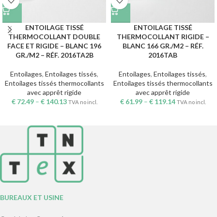
ENTOILAGE TISSÉ
ENTOILAGE TISSÉ
THERMOCOLLANT DOUBLE
THERMOCOLLANT RIGIDE –
FACE ET RIGIDE – BLANC 196
BLANC 166 GR./M2 – RÉF.
GR./M2 – RÉF. 2016TA2B
2016TAB
Entoilages
,
Entoilages tissés
,
Entoilages
,
Entoilages tissés
,
Entoilages tissés thermocollants
Entoilages tissés thermocollants
avec apprêt rigide
avec apprêt rigide
€
72.49
–
€
140.13
€
61.99
–
€
119.14
TVA no incl.
TVA no incl.
BUREAUX ET USINE