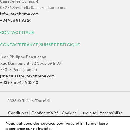
Camí de les Comes, 4
08274 Sant Feliu Sasserra, Barcelona
info@textiltorne.com
+34 938 81 92 24
CONTACT ITALIE
CONTACT FRANCE, SUISSE ET BELGIQUE
Jean Philippe Bensussan
Rue Damrémont, 32 Code 59 B 37
75018 Paris (France)
jpbensussan@textiltorne.com
+33 (0) 6 74 35 33 40
2023 © Teixits Torné SL
Conditions
|
Confidentialité
|
Cookies
|
Juridique
|
Accessibilité
Nous utilisons des cookies pour vous offrir la meilleure
expérience sur notre site.
Català
English
Français
Italiano