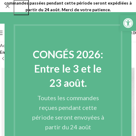
commandes passées pendant cette période seront expédiées à
partir du 24 août. Merci de votre patience.
Ouvrir la 
0
MENU
€
0.0
Accueil
Entoilages
Entoilages non tissés
CONGÉS 2026:
Entoilages non tissés à coudre avec apprêt
Entre le 3 et le
23 août.
Toutes les commandes
reçues pendant cette
période seront envoyées à
partir du 24 août