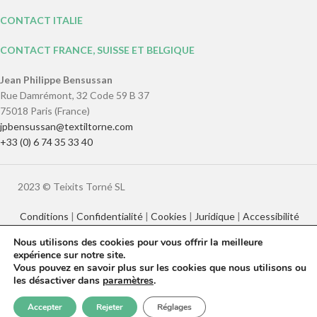
CONTACT ITALIE
CONTACT FRANCE, SUISSE ET BELGIQUE
Jean Philippe Bensussan
Rue Damrémont, 32 Code 59 B 37
75018 Paris (France)
jpbensussan@textiltorne.com
+33 (0) 6 74 35 33 40
2023 © Teixits Torné SL
Conditions
|
Confidentialité
|
Cookies
|
Juridique
|
Accessibilité
Nous utilisons des cookies pour vous offrir la meilleure
expérience sur notre site.
Català
English
Français
Italiano
Vous pouvez en savoir plus sur les cookies que nous utilisons ou
Español
les désactiver dans
paramètres
.
0
Accepter
Rejeter
Réglages