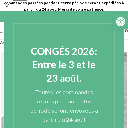
commandes passées pendant cette période seront expédiées à
partir du 24 août. Merci de votre patience.
Ouvrir la 
0
MENU
€
0.0
Accueil
Entoilages
Entoilages non tissés
Napa
CONGÉS 2026:
Entre le 3 et le
23 août.
Toutes les commandes
reçues pendant cette
période seront envoyées à
partir du 24 août
Agrandir