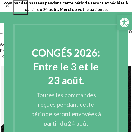
commandes passées pendant cette période seront expédiées à
partir du 24 août. Merci de votre patience.
Ouvrir la 
0
MENU
€
0.0
Accueil
Entoilages
Entoilages non tissés
CONGÉS 2026:
Entoilages non tissés à coudre
Entre le 3 et le
23 août.
Toutes les commandes
reçues pendant cette
période seront envoyées à
partir du 24 août