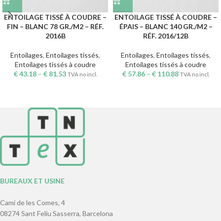
ENTOILAGE TISSÉ À COUDRE –
ENTOILAGE TISSÉ À COUDRE –
FIN – BLANC 78 GR./M2 – RÉF.
ÉPAIS – BLANC 140 GR./M2 –
2016B
RÉF. 2016/12B
Entoilages
,
Entoilages tissés
,
Entoilages
,
Entoilages tissés
,
Entoilages tissés à coudre
Entoilages tissés à coudre
€
43.18
–
€
81.53
€
57.86
–
€
110.88
TVA no incl.
TVA no incl.
BUREAUX ET USINE
Camí de les Comes, 4
08274 Sant Feliu Sasserra, Barcelona