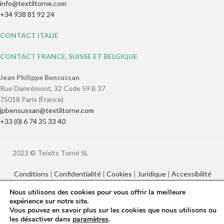
info@textiltorne.com
+34 938 81 92 24
CONTACT ITALIE
CONTACT FRANCE, SUISSE ET BELGIQUE
Jean Philippe Bensussan
Rue Damrémont, 32 Code 59 B 37
75018 Paris (France)
jpbensussan@textiltorne.com
+33 (0) 6 74 35 33 40
2023 © Teixits Torné SL
Conditions
|
Confidentialité
|
Cookies
|
Juridique
|
Accessibilité
Nous utilisons des cookies pour vous offrir la meilleure
expérience sur notre site.
Català
English
Français
Italiano
Vous pouvez en savoir plus sur les cookies que nous utilisons ou
Español
les désactiver dans
paramètres
.