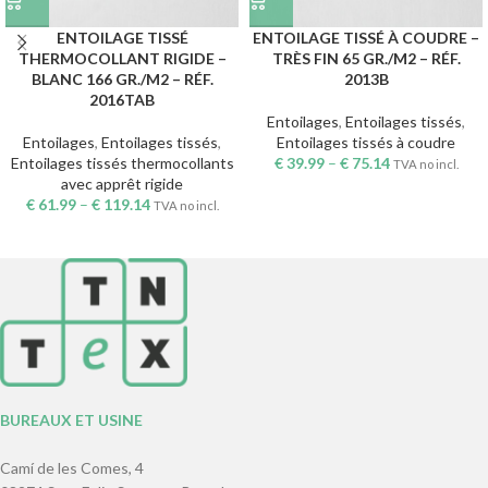
ENTOILAGE TISSÉ
ENTOILAGE TISSÉ À COUDRE –
THERMOCOLLANT RIGIDE –
TRÈS FIN 65 GR./M2 – RÉF.
BLANC 166 GR./M2 – RÉF.
2013B
2016TAB
Entoilages
,
Entoilages tissés
,
Entoilages
,
Entoilages tissés
,
Entoilages tissés à coudre
Entoilages tissés thermocollants
€
39.99
–
€
75.14
TVA no incl.
avec apprêt rigide
€
61.99
–
€
119.14
TVA no incl.
BUREAUX ET USINE
Camí de les Comes, 4