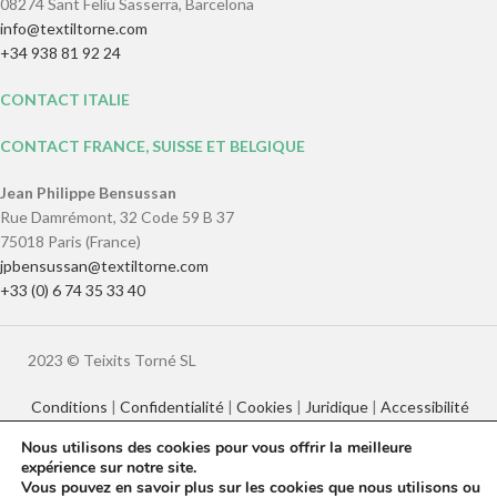
08274 Sant Feliu Sasserra, Barcelona
info@textiltorne.com
+34 938 81 92 24
CONTACT ITALIE
CONTACT FRANCE, SUISSE ET BELGIQUE
Jean Philippe Bensussan
Rue Damrémont, 32 Code 59 B 37
75018 Paris (France)
jpbensussan@textiltorne.com
+33 (0) 6 74 35 33 40
2023 © Teixits Torné SL
Conditions
|
Confidentialité
|
Cookies
|
Juridique
|
Accessibilité
Nous utilisons des cookies pour vous offrir la meilleure
expérience sur notre site.
Català
English
Français
Italiano
Vous pouvez en savoir plus sur les cookies que nous utilisons ou