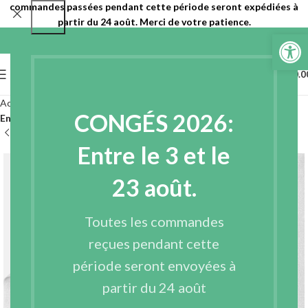
commandes passées pendant cette période seront expédiées à
partir du 24 août. Merci de votre patience.
Ouvrir la 
0
MENU
€
0.0
Accueil
Entoilages
Entoilages non tissés
CONGÉS 2026:
Entoilages non tissés à coudre
Entre le 3 et le
23 août.
Toutes les commandes
reçues pendant cette
période seront envoyées à
partir du 24 août