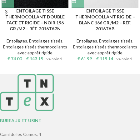
ENTOILAGE TISSÉ
ENTOILAGE TISSÉ
THERMOCOLLANT DOUBLE
THERMOCOLLANT RIGIDE –
FACE ET RIGIDE – NOIR 196
BLANC 166 GR./M2 – RÉF.
GR./M2 – RÉF. 2016TA2N
2016TAB
Entoilages
,
Entoilages tissés
,
Entoilages
,
Entoilages tissés
,
Entoilages tissés thermocollants
Entoilages tissés thermocollants
avec apprêt rigide
avec apprêt rigide
€
74.00
–
€
143.15
€
61.99
–
€
119.14
TVA no incl.
TVA no incl.
BUREAUX ET USINE
Camí de les Comes, 4