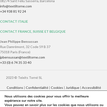
08274 Sant Feliu Sasserra, Barcelona
info@textiltorne.com
+34 938 81 92 24
CONTACT ITALIE
CONTACT FRANCE, SUISSE ET BELGIQUE
Jean Philippe Bensussan
Rue Damrémont, 32 Code 59 B 37
75018 Paris (France)
jpbensussan@textiltorne.com
+33 (0) 6 74 35 33 40
2023 © Teixits Torné SL
Conditions
|
Confidentialité
|
Cookies
|
Juridique
|
Accessibilité
Nous utilisons des cookies pour vous offrir la meilleure
expérience sur notre site.
Català
English
Français
Italiano
Vous pouvez en savoir plus sur les cookies que nous utilisons ou