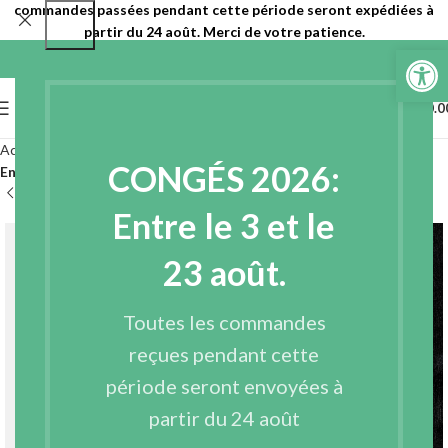
commandes passées pendant cette période seront expédiées à
partir du 24 août. Merci de votre patience.
Ouvrir la 
0
MENU
€
0.0
Accueil
Entoilages
Entoilages non tissés
CONGÉS 2026:
Entoilages non tissés à coudre
Entre le 3 et le
23 août.
Toutes les commandes
reçues pendant cette
période seront envoyées à
partir du 24 août