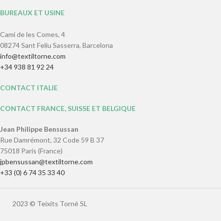
BUREAUX ET USINE
Camí de les Comes, 4
08274 Sant Feliu Sasserra, Barcelona
info@textiltorne.com
+34 938 81 92 24
CONTACT ITALIE
CONTACT FRANCE, SUISSE ET BELGIQUE
Jean Philippe Bensussan
Rue Damrémont, 32 Code 59 B 37
75018 Paris (France)
jpbensussan@textiltorne.com
+33 (0) 6 74 35 33 40
2023 © Teixits Torné SL