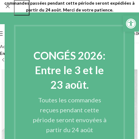
commandes passées pendant cette période seront expédiées à
partir du 24 août. Merci de votre patience.
Ouvrir la 
0
MENU
€
0.0
Accueil
Entoilages
Entoilages non tissés
CONGÉS 2026:
Entoilages non tissés thermocollant 1 face ou double face
Entre le 3 et le
23 août.
Toutes les commandes
reçues pendant cette
période seront envoyées à
partir du 24 août