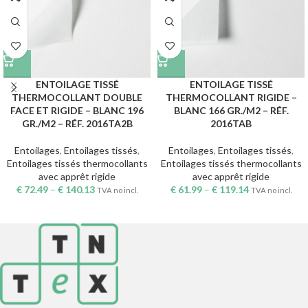
ENTOILAGE TISSÉ
ENTOILAGE TISSÉ
THERMOCOLLANT DOUBLE
THERMOCOLLANT RIGIDE –
FACE ET RIGIDE – BLANC 196
BLANC 166 GR./M2 – RÉF.
GR./M2 – RÉF. 2016TA2B
2016TAB
Entoilages
,
Entoilages tissés
,
Entoilages
,
Entoilages tissés
,
Entoilages tissés thermocollants
Entoilages tissés thermocollants
avec apprêt rigide
avec apprêt rigide
€
72.49
–
€
140.13
€
61.99
–
€
119.14
TVA no incl.
TVA no incl.