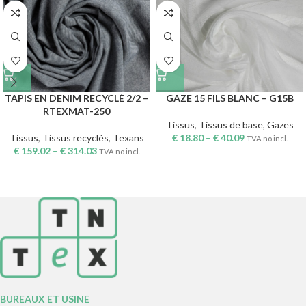
TAPIS EN DENIM RECYCLÉ 2/2 –
GAZE 15 FILS BLANC – G15B
RTEXMAT-250
Tissus
,
Tissus de base
,
Gazes
Tissus
,
Tissus recyclés
,
Texans
€
18.80
–
€
40.09
TVA no incl.
€
159.02
–
€
314.03
TVA no incl.
BUREAUX ET USINE