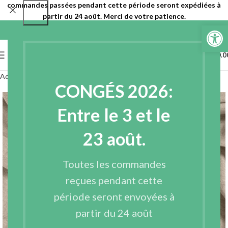
commandes passées pendant cette période seront expédiées à
partir du 24 août. Merci de votre patience.
Ouvrir la 
0
MENU
€
0.0
Accueil
Tissus
Tissus en fibres naturelles
Lin - coton
CONGÉS 2026:
Entre le 3 et le
23 août.
Toutes les commandes
reçues pendant cette
période seront envoyées à
partir du 24 août
Agrandir