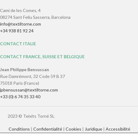
Camí de les Comes, 4
08274 Sant Feliu Sasserra, Barcelona
info@textiltorne.com
+34 938 81 92 24
CONTACT ITALIE
CONTACT FRANCE, SUISSE ET BELGIQUE
Jean Philippe Bensussan
Rue Damrémont, 32 Code 59 B 37
75018 Paris (France)
jpbensussan@textiltorne.com
+33 (0) 6 74 35 33 40
2023 © Teixits Torné SL
Conditions
|
Confidentialité
|
Cookies
|
Juridique
|
Accessibilité