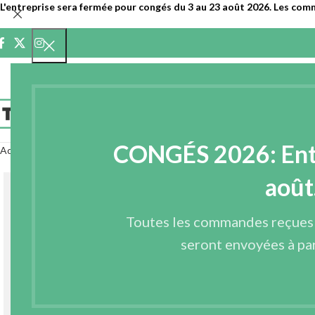
L'entreprise sera fermée pour congés du 3 au 23 août 2026. Les com
ACCUEIL
ENTR
CONGÉS 2026: Entre
Accueil
Entoilages
Autres entoilages
Film en polyamide
FILM POLYAM
août
Toutes les commandes reçues
seront envoyées à par