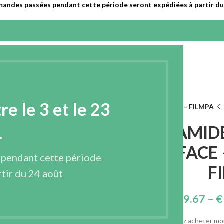
mandes passées pendant cette période seront expédiées à partir du 
EPRISE
PRODUITS
CONTACT
FRANÇAIS
 le 3 et le 23
IDE THERMOCOLLANT DOUBLE FACE – 25 – 30 GR./M2 – FILMPA
FILM POLYAMI
.
DOUBLE FACE –
 pendant cette période
F
tir du 24 août
€
39.67
–
€
Vous souhaitez acheter moi