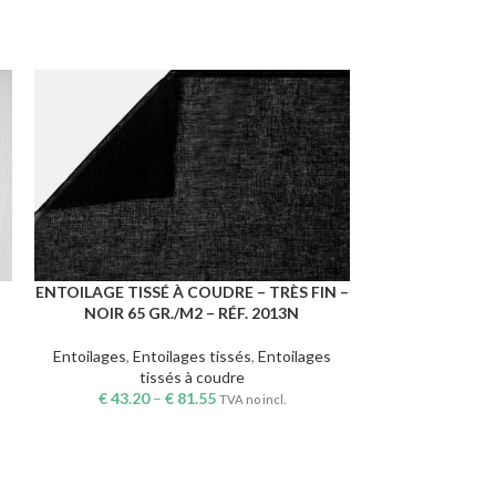
ENTOILAGE TISSÉ À COUDRE – TRÈS FIN –
ENTOILAGE TI
CHOIX DES OPTIONS
CHOIX DES OPTI
NOIR 65 GR./M2 – RÉF. 2013N
BLANC 140 G
Entoilages
,
Entoilages tissés
,
Entoilages
Entoilages
,
Ent
tissés à coudre
ti
€
43.20
–
€
81.55
€
57.86
TVA no incl.