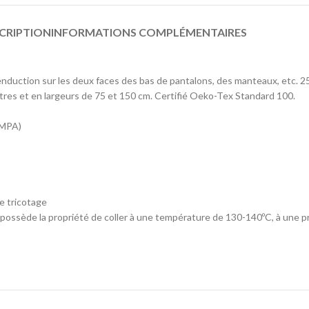
CRIPTION
INFORMATIONS COMPLÉMENTAIRES
 l'enduction sur les deux faces des bas de pantalons, des manteaux, etc. 
res et en largeurs de 75 et 150 cm. Certifié Oeko-Tex Standard 100.
LMPA)
 tricotage
de la propriété de coller à une température de 130-140ºC, à une pres