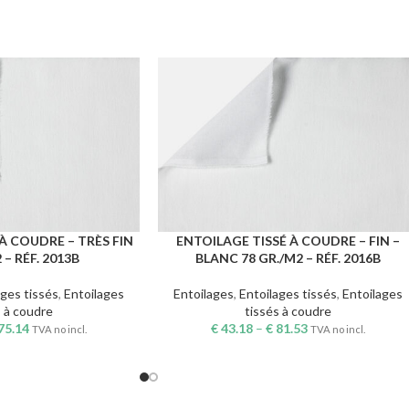
À COUDRE – TRÈS FIN
ENTOILAGE TISSÉ À COUDRE – FIN –
S
CHOIX DES OPTIONS
 – RÉF. 2013B
BLANC 78 GR./M2 – RÉF. 2016B
ages tissés
,
Entoilages
Entoilages
,
Entoilages tissés
,
Entoilages
s à coudre
tissés à coudre
75.14
€
43.18
–
€
81.53
TVA no incl.
TVA no incl.