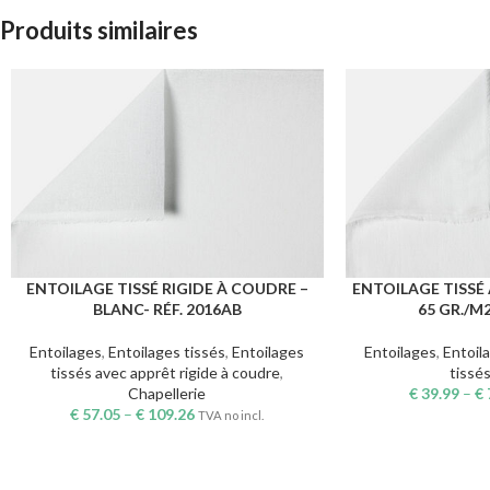
Produits similaires
ENTOILAGE TISSÉ RIGIDE À COUDRE –
ENTOILAGE TISSÉ 
CHOIX DES OPTIONS
CHOIX DES OPTION
BLANC- RÉF. 2016AB
65 GR./M2
Entoilages
,
Entoilages tissés
,
Entoilages
Entoilages
,
Entoil
tissés avec apprêt rigide à coudre
,
tissé
Chapellerie
€
39.99
–
€
€
57.05
–
€
109.26
TVA no incl.