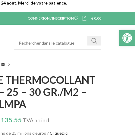
24 août. Merci de votre patience.
0
CONNEXION / INSCRIPTION
€
0.00
Ouvrir la 
DE THERMOCOLLANT
 25 – 30 GR./M2 –
ILMPA
135.55
TVA no incl.
ns de 25 millions d’euros ?
Cliquez ici