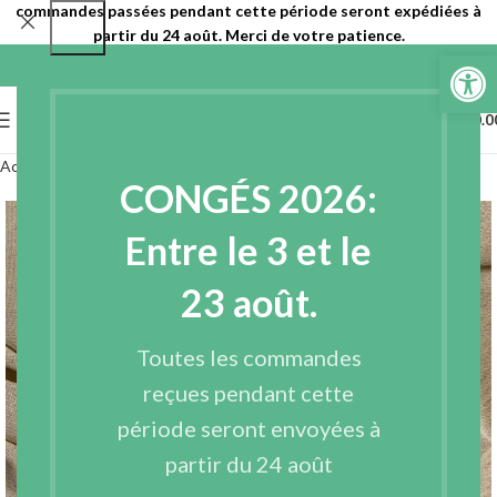
commandes passées pendant cette période seront expédiées à
partir du 24 août. Merci de votre patience.
Ouvrir la 
0
MENU
€
0.0
Accueil
Tissus
Tissus de base
CONGÉS 2026:
Entre le 3 et le
23 août.
Toutes les commandes
reçues pendant cette
période seront envoyées à
Voir Vidéo
partir du 24 août
Agrandir