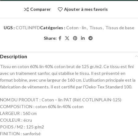
Comparer
Ajouter à mes favoris
UGS :
COTLINPFD
Catégories :
Coton - lin
,
Tissus
,
Tissus de base
Share:
Description
Tissu en coton 60% lin 40% coton brut de 125 gr./m2. Ce tissu est fini
avec un traitement sanfor, qui stabilise le tissu. Il est présenté en
format bobine, avec une largeur de 160 cm. L'utilisation principale est la
fabrication de vêtements. Il est certifié par l'Oeko-Tex Standard 100.
NOM DU PRODUIT : Coton – lin PAT (Réf.
COTLINPLAIN-125
)
COMPOSITION : coton 60% lin 40% coton
LARGEUR : 160 cm
COULEUR : écru
POIDS / M2 : 125 g/m2
FINITION : sanforisé