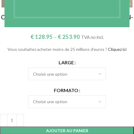
COTON – LIN PRÊT À TEINDRE – COTLINPLAIN-
125
€
128.95
–
€
253.90
TVA no incl.
Vous souhaitez acheter moins de 25 millions d’euros ?
Cliquez ici
LARGE
FORMATO
AJOUTER AU PANIER