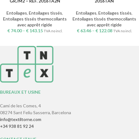
GR./M2 – RÉF. 2016TA2N
2016TAN
Entoilages
,
Entoilages tissés
,
Entoilages
,
Entoilages tissés
,
Entoilages tissés thermocollants
Entoilages tissés thermocollants
avec apprêt rigide
avec apprêt rigide
€
74.00
–
€
143.15
€
63.46
–
€
122.08
TVA no incl.
TVA no incl.
BUREAUX ET USINE
Camí de les Comes, 4
08274 Sant Feliu Sasserra, Barcelona
info@textiltorne.com
+34 938 81 92 24