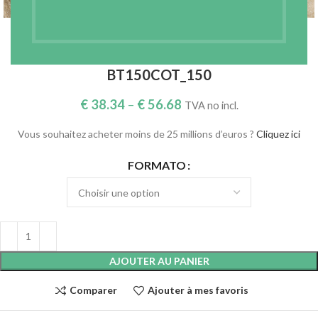
OUATE 100% COTON THERMOCOLLANT –
150G/M2 – LARGEUR 150 CM – REF.
BT150COT_150
€
38.34
–
€
56.68
TVA no incl.
Vous souhaitez acheter moins de 25 millions d’euros ?
Cliquez ici
FORMATO
AJOUTER AU PANIER
Comparer
Ajouter à mes favoris