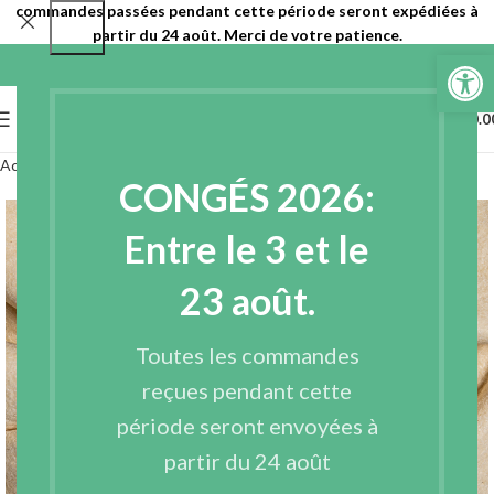
commandes passées pendant cette période seront expédiées à
partir du 24 août. Merci de votre patience.
Ouvrir la 
0
MENU
€
0.0
Accueil
Entoilages
Ouate
CONGÉS 2026:
Entre le 3 et le
23 août.
Toutes les commandes
reçues pendant cette
période seront envoyées à
partir du 24 août
Agrandir