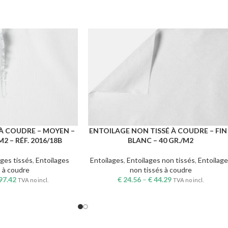
 À COUDRE – MOYEN –
ENTOILAGE NON TISSÉ À COUDRE – FIN
S
CHOIX DES OPTIONS
2 – RÉF. 2016/18B
BLANC – 40 GR./M2
ages tissés
,
Entoilages
Entoilages
,
Entoilages non tissés
,
Entoilag
s à coudre
non tissés à coudre
97.42
€
24.56
–
€
44.29
TVA no incl.
TVA no incl.