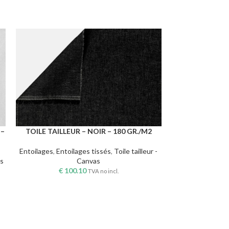
 –
TOILE TAILLEUR – NOIR – 180 GR./M2
ENTOILAGE 
CHOIX DES OPTIONS
CHOIX DES OPTI
DOUBLE FACE – 
Entoilages
,
Entoilages tissés
,
Toile tailleur -
es
Canvas
€
100.10
Entoilages
,
Ent
TVA no incl.
tissé
€
63.79