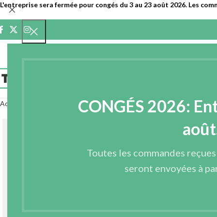
L'entreprise sera fermée pour congés du 3 au 23 août 2026. Les com
ACCUEIL
ENTR
CONGÉS 2026: Entre
Accueil
Entoilages
Entoilages recyclés
ENTOILAGE RECYCLÉ THERMO
août
Toutes les commandes reçues
seront envoyées à par