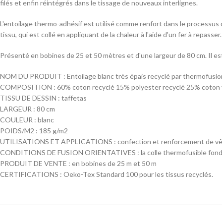
filés et enfin réintégrés dans le tissage de nouveaux interlignes.
L'entoilage thermo-adhésif est utilisé comme renfort dans le processus
tissu, qui est collé en appliquant de la chaleur à l'aide d'un fer à repasser.
Présenté en bobines de 25 et 50 mètres et d'une largeur de 80 cm. Il est
NOM DU PRODUIT : Entoilage blanc très épais recyclé par thermofusi
COMPOSITION : 60% coton recyclé 15% polyester recyclé 25% coton 
TISSU DE DESSIN : taffetas
LARGEUR : 80 cm
COULEUR : blanc
POIDS/M2 : 185 g/m2
UTILISATIONS ET APPLICATIONS : confection et renforcement de v
CONDITIONS DE FUSION ORIENTATIVES : la colle thermofusible fond à u
PRODUIT DE VENTE : en bobines de 25 m et 50 m
CERTIFICATIONS : Oeko-Tex Standard 100 pour les tissus recyclés.