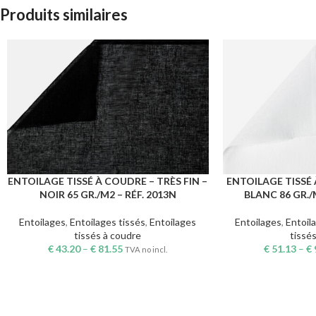
Produits similaires
ENTOILAGE TISSÉ À COUDRE – TRÈS FIN –
ENTOILAGE TISSÉ
CHOIX DES OPTIONS
CHOIX DES OPTION
NOIR 65 GR./M2 – RÉF. 2013N
BLANC 86 GR./M
Entoilages
,
Entoilages tissés
,
Entoilages
Entoilages
,
Entoil
tissés à coudre
tissé
€
43.20
–
€
81.55
€
51.13
–
€
TVA no incl.