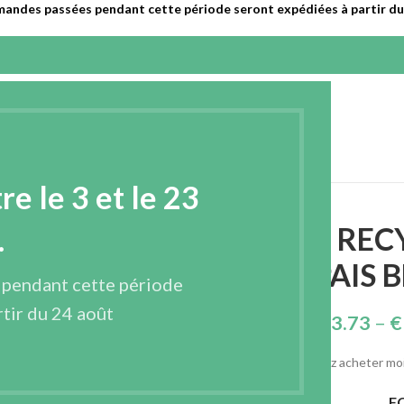
mandes passées pendant cette période seront expédiées à partir du 
EPRISE
PRODUITS
CONTACT
FRANÇAIS
 le 3 et le 23
COLLÉ TRÈS ÉPAIS BLANC – R1615TB
ENTOILAGE REC
.
TRÈS ÉPAIS 
 pendant cette période
tir du 24 août
€
73.73
–
€
Vous souhaitez acheter moi
F