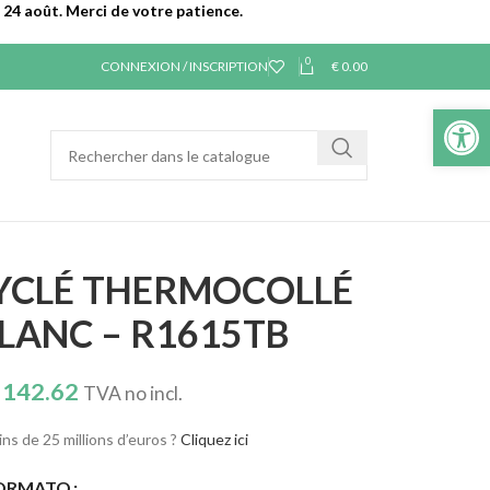
24 août. Merci de votre patience.
0
CONNEXION / INSCRIPTION
€
0.00
Ouvrir la 
YCLÉ THERMOCOLLÉ
BLANC – R1615TB
142.62
TVA no incl.
ns de 25 millions d’euros ?
Cliquez ici
ORMATO