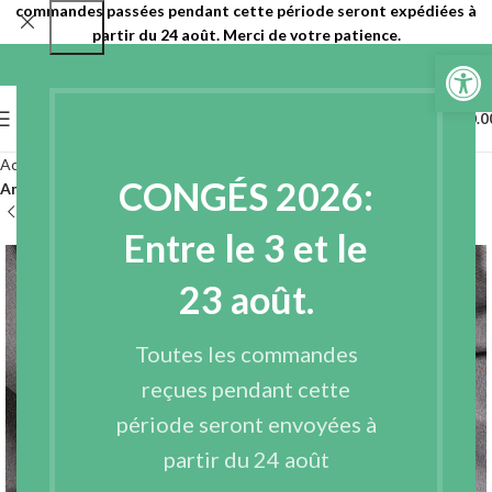
commandes passées pendant cette période seront expédiées à
partir du 24 août. Merci de votre patience.
Ouvrir la 
0
MENU
€
0.0
Accueil
Tissus
Tissus recyclés
Multicolore
CONGÉS 2026:
Anti-boulochage multicolore
Entre le 3 et le
23 août.
Toutes les commandes
reçues pendant cette
période seront envoyées à
partir du 24 août