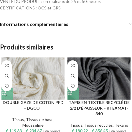
VENTE DU PRODUIT : en rouleaux de 25 et 50 mètres
CERTIFICATIONS : OCS et GRS
Informations complémentaires
Produits similaires
DOUBLE GAZE DE COTON PFD
TAPIS EN TEXTILE RECYCLÉ DE
– DGCOT
2/2 D’ÉPAISSEUR – RTEXMAT-
340
Tissus
,
Tissus de base
,
Mousseline
Tissus
,
Tissus recyclés
,
Texans
€
119.33
–
€
234.67
€
180.22
–
€
356.45
TVA no incl.
TVA no incl.