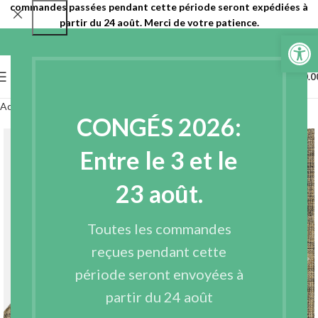
commandes passées pendant cette période seront expédiées à
partir du 24 août. Merci de votre patience.
Ouvrir la 
0
MENU
€
0.0
Accueil
Entoilages
Entoilages tissés
CONGÉS 2026:
Entre le 3 et le
23 août.
Toutes les commandes
reçues pendant cette
période seront envoyées à
partir du 24 août
Agrandir