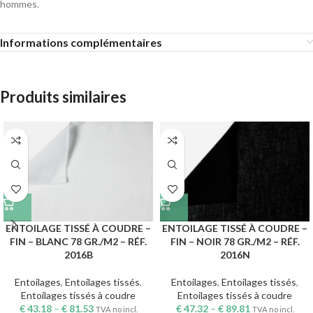
hommes.
Informations complémentaires
Produits similaires
ENTOILAGE TISSÉ À COUDRE –
ENTOILAGE TISSÉ À COUDRE –
FIN – BLANC 78 GR./M2 – RÉF.
FIN – NOIR 78 GR./M2 – RÉF.
2016B
2016N
Entoilages
,
Entoilages tissés
,
Entoilages
,
Entoilages tissés
,
Entoilages tissés à coudre
Entoilages tissés à coudre
€
43.18
–
€
81.53
€
47.32
–
€
89.81
TVA no incl.
TVA no incl.