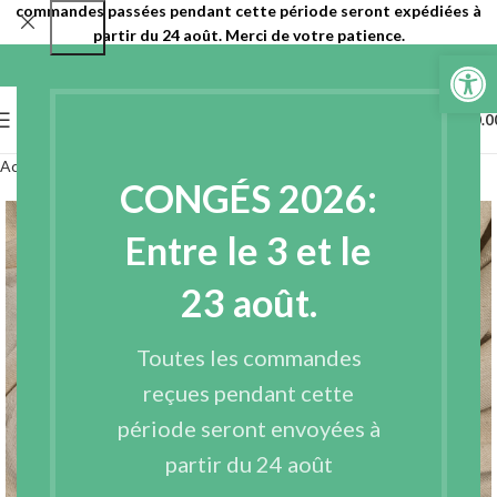
commandes passées pendant cette période seront expédiées à
partir du 24 août. Merci de votre patience.
Ouvrir la 
0
MENU
€
0.0
Accueil
Tissus
Tissus en fibres naturelles
Kapok - coton
CONGÉS 2026:
Entre le 3 et le
23 août.
Toutes les commandes
reçues pendant cette
période seront envoyées à
partir du 24 août
Agrandir