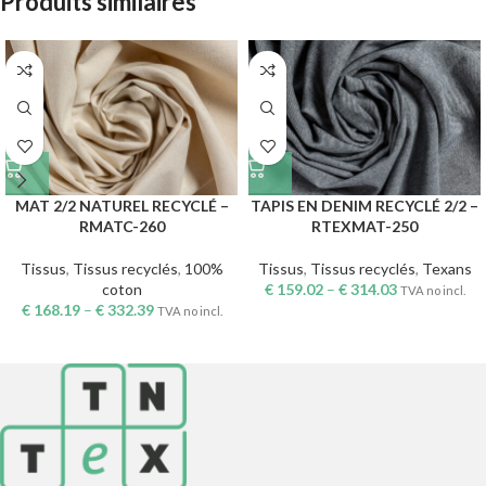
Produits similaires
MAT 2/2 NATUREL RECYCLÉ –
TAPIS EN DENIM RECYCLÉ 2/2 –
RMATC-260
RTEXMAT-250
Tissus
,
Tissus recyclés
,
100%
Tissus
,
Tissus recyclés
,
Texans
coton
€
159.02
–
€
314.03
TVA no incl.
€
168.19
–
€
332.39
TVA no incl.