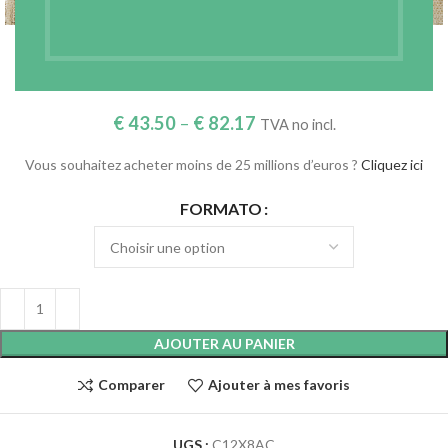
GAZE CAMBRIQUE APPRÊTÉE – ÉCRU – RÉF.
C12X8AC
€
43.50
–
€
82.17
TVA no incl.
Vous souhaitez acheter moins de 25 millions d’euros ?
Cliquez ici
FORMATO
AJOUTER AU PANIER
Comparer
Ajouter à mes favoris
UGS :
C12X8AC