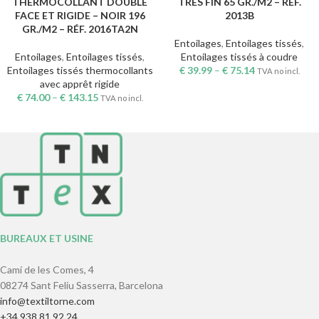
THERMOCOLLANT DOUBLE
TRÈS FIN 65 GR./M2 – RÉF.
FACE ET RIGIDE – NOIR 196
2013B
GR./M2 – RÉF. 2016TA2N
Entoilages
,
Entoilages tissés
,
Entoilages
,
Entoilages tissés
,
Entoilages tissés à coudre
Entoilages tissés thermocollants
€
39.99
–
€
75.14
TVA no incl.
avec apprêt rigide
€
74.00
–
€
143.15
TVA no incl.
BUREAUX ET USINE
Camí de les Comes, 4
08274 Sant Feliu Sasserra, Barcelona
info@textiltorne.com
+34 938 81 92 24