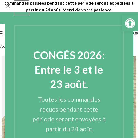
commandes passées pendant cette période seront expédiées à
partir du 24 août. Merci de votre patience.
Ouvrir la 
0
MENU
€
0.0
Accueil
Entoilages
Entoilages tissés
CONGÉS 2026:
Entre le 3 et le
23 août.
Toutes les commandes
reçues pendant cette
période seront envoyées à
partir du 24 août
Agrandir