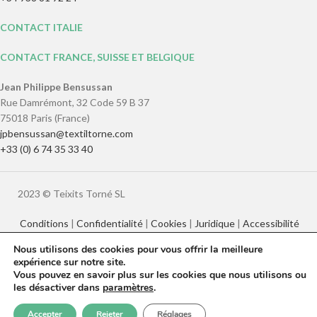
CONTACT ITALIE
CONTACT FRANCE, SUISSE ET BELGIQUE
Jean Philippe Bensussan
Rue Damrémont, 32 Code 59 B 37
75018 Paris (France)
jpbensussan@textiltorne.com
+33 (0) 6 74 35 33 40
2023 © Teixits Torné SL
Conditions
|
Confidentialité
|
Cookies
|
Juridique
|
Accessibilité
Nous utilisons des cookies pour vous offrir la meilleure
expérience sur notre site.
Català
English
Français
Italiano
Vous pouvez en savoir plus sur les cookies que nous utilisons ou
Español
les désactiver dans
paramètres
.
0
Accepter
Rejeter
Réglages