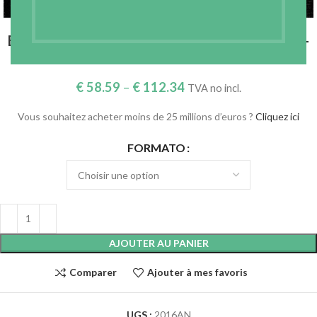
ENTOILAGE TISSÉ RIGIDE À COUDRE – NOIR –
RÉF. 2016AN
€
58.59
–
€
112.34
TVA no incl.
Vous souhaitez acheter moins de 25 millions d’euros ?
Cliquez ici
FORMATO
AJOUTER AU PANIER
Comparer
Ajouter à mes favoris
UGS :
2016AN