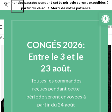
commandes passées pendant cette période seront expédiées à
partir du 24 août. Merci de votre patience.
Ouvrir la 
0
MENU
€
0.0
Accueil
Entoilages
Entoilages tissés
CONGÉS 2026:
Entre le 3 et le
23 août.
Toutes les commandes
reçues pendant cette
période seront envoyées à
partir du 24 août
Agrandir