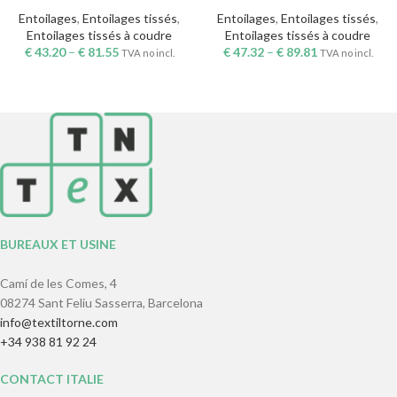
Entoilages
,
Entoilages tissés
,
Entoilages
,
Entoilages tissés
,
Entoilages tissés à coudre
Entoilages tissés à coudre
€
43.20
–
€
81.55
€
47.32
–
€
89.81
TVA no incl.
TVA no incl.
BUREAUX ET USINE
Camí de les Comes, 4
08274 Sant Feliu Sasserra, Barcelona
info@textiltorne.com
+34 938 81 92 24
CONTACT ITALIE