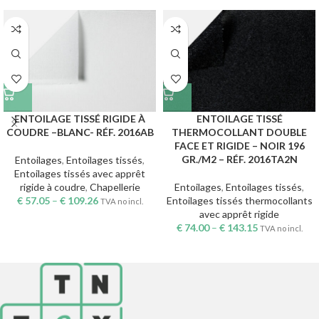
ENTOILAGE TISSÉ RIGIDE À
ENTOILAGE TISSÉ
COUDRE –BLANC- RÉF. 2016AB
THERMOCOLLANT DOUBLE
FACE ET RIGIDE – NOIR 196
GR./M2 – RÉF. 2016TA2N
Entoilages
,
Entoilages tissés
,
Entoilages tissés avec apprêt
rigide à coudre
,
Chapellerie
Entoilages
,
Entoilages tissés
,
€
57.05
–
€
109.26
Entoilages tissés thermocollants
TVA no incl.
avec apprêt rigide
€
74.00
–
€
143.15
TVA no incl.