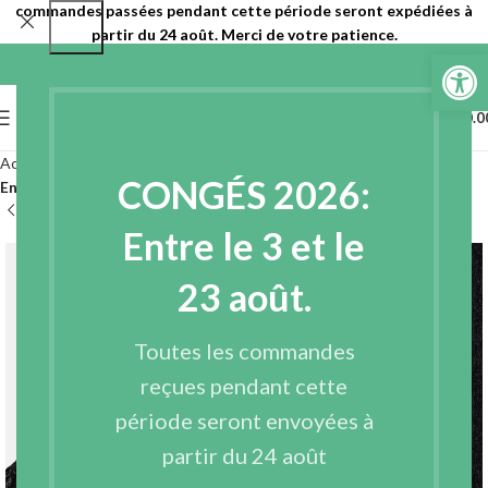
commandes passées pendant cette période seront expédiées à
partir du 24 août. Merci de votre patience.
Ouvrir la 
0
MENU
€
0.0
Accueil
Entoilages
Entoilages non tissés
CONGÉS 2026:
Entoilages non tissés thermocollant 1 face ou double face
Entre le 3 et le
23 août.
Toutes les commandes
reçues pendant cette
période seront envoyées à
partir du 24 août