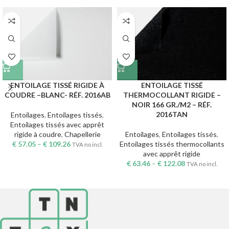
ENTOILAGE TISSÉ RIGIDE À
ENTOILAGE TISSÉ
COUDRE –BLANC- RÉF. 2016AB
THERMOCOLLANT RIGIDE –
NOIR 166 GR./M2 – RÉF.
2016TAN
Entoilages
,
Entoilages tissés
,
Entoilages tissés avec apprêt
rigide à coudre
,
Chapellerie
Entoilages
,
Entoilages tissés
,
€
57.05
–
€
109.26
Entoilages tissés thermocollants
TVA no incl.
avec apprêt rigide
€
63.46
–
€
122.08
TVA no incl.