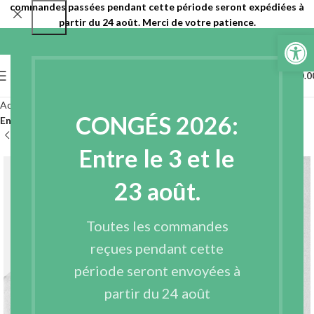
commandes passées pendant cette période seront expédiées à
partir du 24 août. Merci de votre patience.
Ouvrir la 
0
MENU
€
0.0
Accueil
Entoilages
Entoilages non tissés
CONGÉS 2026:
Entoilages non tissés thermocollant 1 face ou double face
Entre le 3 et le
23 août.
Toutes les commandes
reçues pendant cette
période seront envoyées à
partir du 24 août