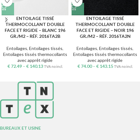
ENTOILAGE TISSÉ
ENTOILAGE TISSÉ
THERMOCOLLANT DOUBLE
THERMOCOLLANT DOUBLE
FACE ET RIGIDE – BLANC 196
FACE ET RIGIDE – NOIR 196
GR./M2 – RÉF. 2016TA2B
GR./M2 – RÉF. 2016TA2N
Entoilages
,
Entoilages tissés
,
Entoilages
,
Entoilages tissés
,
Entoilages tissés thermocollants
Entoilages tissés thermocollants
avec apprêt rigide
avec apprêt rigide
€
72.49
–
€
140.13
€
74.00
–
€
143.15
TVA no incl.
TVA no incl.
BUREAUX ET USINE