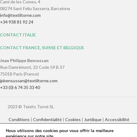
Camí de les Comes, 4
08274 Sant Feliu Sasserra, Barcelona
info@textiltorne.com
+34 938 81 92 24
CONTACT ITALIE
CONTACT FRANCE, SUISSE ET BELGIQUE
Jean Philippe Bensussan
Rue Damrémont, 32 Code 59 B 37
75018 Paris (France)
jpbensussan@textiltorne.com
+33 (0) 6 74 35 33 40
2023 © Teixits Torné SL
Conditions
|
Confidentialité
|
Cookies
|
Juridique
|
Accessibilité
Nous utilisons des cookies pour vous offrir la meilleure
expérience sur notre site.
Català
English
Français
Italiano