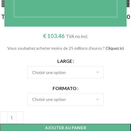
TOILE TAILLEUR – RAYÉ (BLANC ET NOIR) – 180
GR./M2
€
103.46
TVA no incl.
Vous souhaitez acheter moins de 25 millions d’euros ?
Cliquez ici
LARGE
FORMATO
AJOUTER AU PANIER