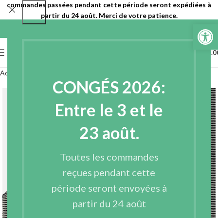
commandes passées pendant cette période seront expédiées à
partir du 24 août. Merci de votre patience.
Ouvrir la 
0
MENU
€
0.0
Accueil
Entoilages
Entoilages tissés
CONGÉS 2026:
Entre le 3 et le
23 août.
Toutes les commandes
reçues pendant cette
période seront envoyées à
partir du 24 août
Agrandir