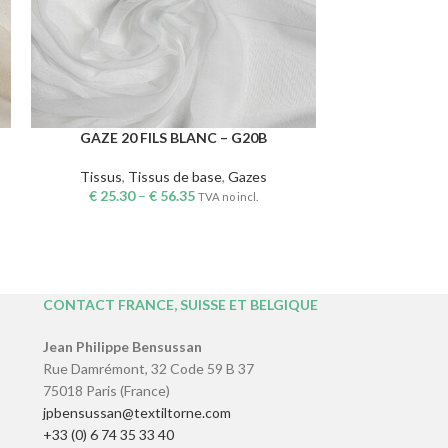
GAZE 20 FILS BLANC – G20B
GAZE CAMB
CHOIX DES OPTIONS
CHOIX DES OPTI
Tissus
,
Tissus de base
,
Gazes
Tissus
,
Ti
€
25.30
–
€
56.35
€
22.39
TVA no incl.
CONTACT FRANCE, SUISSE ET BELGIQUE
Jean Philippe Bensussan
Rue Damrémont, 32 Code 59 B 37
75018 Paris (France)
jpbensussan@textiltorne.com
+33 (0) 6 74 35 33 40