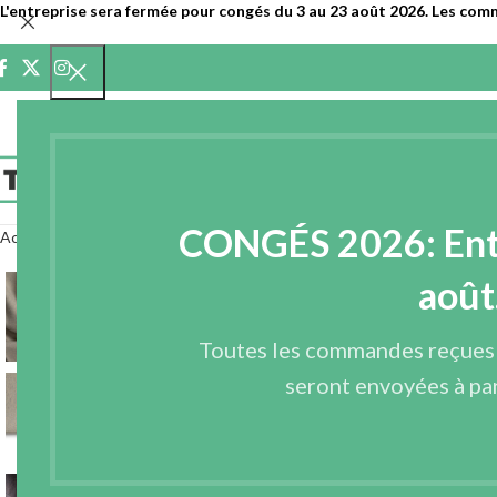
L'entreprise sera fermée pour congés du 3 au 23 août 2026. Les com
ACCUEIL
ENTR
CONGÉS 2026: Entre
Accueil
Tissus
Tissus recyclés
Multicolore
Multicolore - coton
SERGÉ 
août
Toutes les commandes reçues
seront envoyées à par