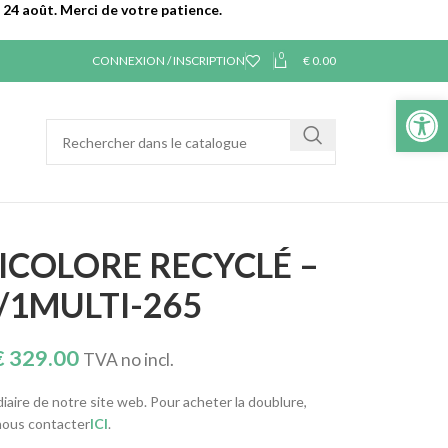
24 août. Merci de votre patience.
0
CONNEXION / INSCRIPTION
€
0.00
Ouvrir la 
ICOLORE RECYCLÉ –
/1MULTI-265
€
329.00
TVA no incl.
diaire de notre site web. Pour acheter la doublure,
 nous contacter
ICI
.