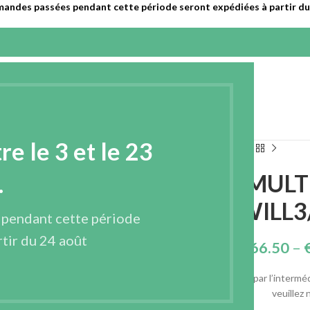
mandes passées pendant cette période seront expédiées à partir du 
EPRISE
PRODUITS
CONTACT
FRANÇAIS
 le 3 et le 23
3/1 MULTICOLORE RECYCLÉ – RTWILL3/1MULTI-265
SERGÉ 3/1 MULT
.
RTWILL3
 pendant cette période
tir du 24 août
€
166.50
–
Ce produit n’est pas vendu par l’intermé
veuillez