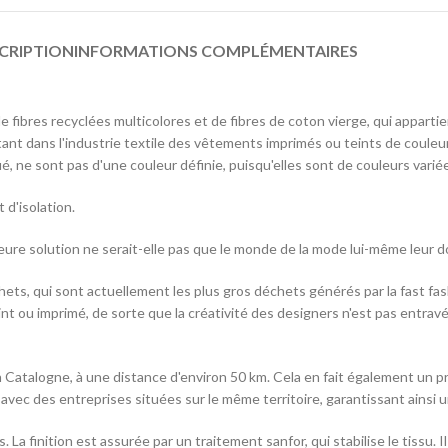
CRIPTION
INFORMATIONS COMPLÉMENTAIRES
e fibres recyclées multicolores et de fibres de coton vierge, qui apparti
stant dans l'industrie textile des vêtements imprimés ou teints de couleu
riqué, ne sont pas d'une couleur définie, puisqu'elles sont de couleurs var
 d'isolation.
eure solution ne serait-elle pas que le monde de la mode lui-même leur 
ets, qui sont actuellement les plus gros déchets générés par la fast fas
t ou imprimé, de sorte que la créativité des designers n'est pas entravé
Catalogne, à une distance d'environ 50 km. Cela en fait également un pro
r avec des entreprises situées sur le même territoire, garantissant ainsi
s. La finition est assurée par un traitement sanfor, qui stabilise le tissu