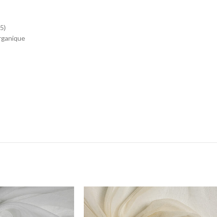
5)
rganique