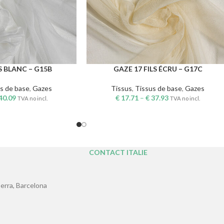
S BLANC – G15B
GAZE 17 FILS ÉCRU – G17C
S
CHOIX DES OPTIONS
s de base
,
Gazes
Tissus
,
Tissus de base
,
Gazes
40.09
€
17.71
–
€
37.93
TVA no incl.
TVA no incl.
CONTACT ITALIE
erra, Barcelona