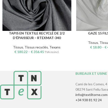
TAPIS EN TEXTILE RECYCLÉ DE 2/2
GAZE 15 FIL
CHOIX DES OPTIONS
CHOIX DES OPTION
D’ÉPAISSEUR – RTEXMAT-340
Tissus
,
Tissu
Tissus
,
Tissus recyclés
,
Texans
€
18.80
–
€
€
180.22
–
€
356.45
TVA no incl.
BUREAUX ET USINE
Camí de les Comes, 4
08274 Sant Feliu Sass
info@textiltorne.com
+34 938 81 92 24