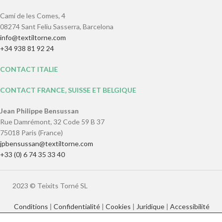
Camí de les Comes, 4
08274 Sant Feliu Sasserra, Barcelona
info@textiltorne.com
+34 938 81 92 24
CONTACT ITALIE
CONTACT FRANCE, SUISSE ET BELGIQUE
Jean Philippe Bensussan
Rue Damrémont, 32 Code 59 B 37
75018 Paris (France)
jpbensussan@textiltorne.com
+33 (0) 6 74 35 33 40
2023 © Teixits Torné SL
Conditions
|
Confidentialité
|
Cookies
|
Juridique
|
Accessibilité