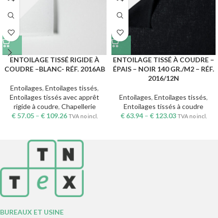
ENTOILAGE TISSÉ RIGIDE À
ENTOILAGE TISSÉ À COUDRE –
COUDRE –BLANC- RÉF. 2016AB
ÉPAIS – NOIR 140 GR./M2 – RÉF.
2016/12N
Entoilages
,
Entoilages tissés
,
Entoilages tissés avec apprêt
Entoilages
,
Entoilages tissés
,
rigide à coudre
,
Chapellerie
Entoilages tissés à coudre
€
57.05
–
€
109.26
€
63.94
–
€
123.03
TVA no incl.
TVA no incl.
BUREAUX ET USINE