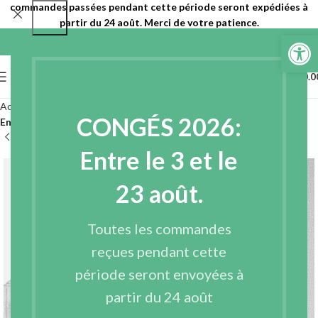
commandes passées pendant cette période seront expédiées à
partir du 24 août. Merci de votre patience.
Ouvrir la 
0
MENU
€
0.0
Accueil
Entoilages
Autres entoilages
CONGÉS 2026:
Entoilages très fins thermocollants
Entre le 3 et le
23 août.
Toutes les commandes
reçues pendant cette
période seront envoyées à
partir du 24 août
Voir Vidéo